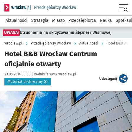
Serwis informacyjny wroclaw.pl podserwis: Strategia rozwo
Menu
Aktualności
Strategia
Miasto
Przedsiębiorca
Nauka
Spotkan
UWAGA!
Utrudnienia na skrzyżowaniu Ślężnej i Wiśniowej
wroclaw.pl
Przedsiębiorczy Wrocław
Aktualności
Hotel B&B Wroc
Hotel B&B Wrocław Centrum
oficjalnie otwarty
Data publikacji:
Autor:
23.05.2014 00:00 |
Redakcja www.wroclaw.pl
artykuł
Udostępnij
Materiał archiwalny
Kliknij, aby powiększyć