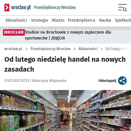
Serwis informacyjny wroclaw.pl podserwis: Strategia rozwo
Menu
Aktualności
Strategia
Miasto
Przedsiębiorca
Nauka
Spotkan
WROCŁAW
Stadion na Brochowie z nowym zapleczem dla
sportowców | ZDJĘCIA
wroclaw.pl
Przedsiębiorczy Wrocław
Aktualności
Od lutego hand
Od lutego niedzielę handel na nowych
zasadach
Data publikacji:
Autor:
artykuł
31.01.2022 07:35 |
Katarzyna Wiązowska
Udostępnij
Kliknij, aby powiększyć