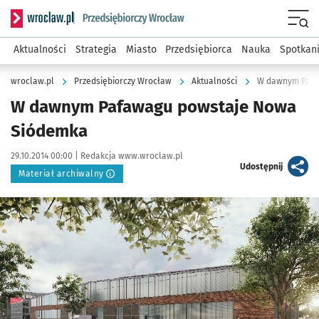
Serwis informacyjny wroclaw.pl podserwis: Strategia rozwo
Menu
Aktualności
Strategia
Miasto
Przedsiębiorca
Nauka
Spotkan
wroclaw.pl
Przedsiębiorczy Wrocław
Aktualności
W dawnym Pafa
W dawnym Pafawagu powstaje Nowa
Siódemka
Data publikacji:
Autor:
29.10.2014 00:00 |
Redakcja www.wroclaw.pl
artykuł
Udostępnij
Materiał archiwalny
Kliknij, aby powiększyć