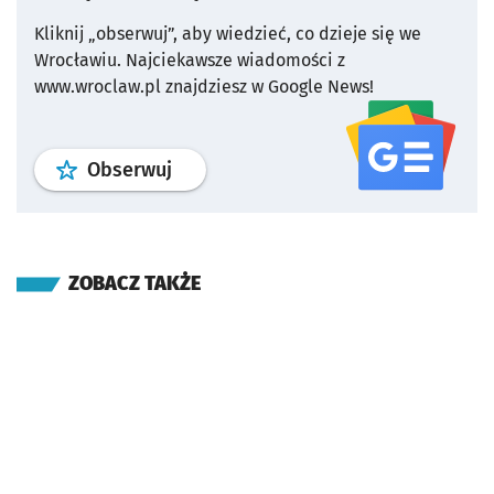
Kliknij „obserwuj”, aby wiedzieć, co dzieje się we
Wrocławiu.
Najciekawsze wiadomości z
www.wroclaw.pl znajdziesz w Google News!
profil
google news
serwisu wroclaw
Obserwuj
ZOBACZ TAKŻE