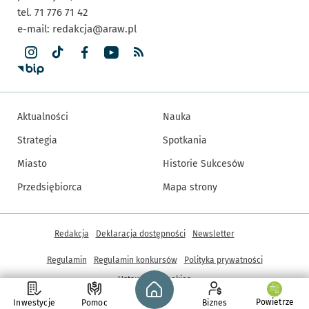
tel. 71 776 71 42
e-mail:
redakcja@araw.pl
Aktualności
Nauka
Strategia
Spotkania
Miasto
Historie Sukcesów
Przedsiębiorca
Mapa strony
Inne informacje
Redakcja
Deklaracja dostępności
Newsletter
Regulamin
Regulamin konkursów
Polityka prywatności
Strona główna - wroclaw.pl
Ustawienia cookies
Powietrze
Inwestycje
Pomoc
Biznes
© Copyright 2005-2026, ARAW S.A., Gmina Wrocław