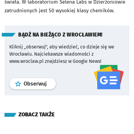
świata. W laboratorium Selena Labs w Dzierżoniowie
zatrudnionych jest 50 wysokiej klasy chemików.
BĄDŹ NA BIEŻĄCO Z WROCŁAWIEM!
Kliknij „obserwuj”, aby wiedzieć, co dzieje się we
Wrocławiu.
Najciekawsze wiadomości z
www.wroclaw.pl znajdziesz w Google News!
profil
google news
serwisu wroclaw
Obserwuj
ZOBACZ TAKŻE