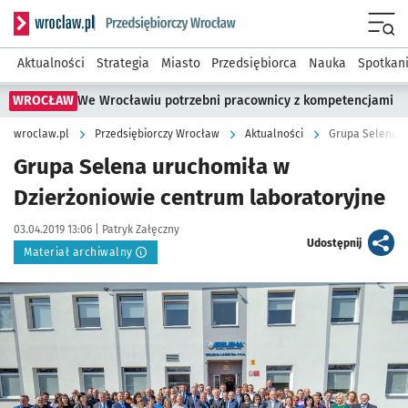
Serwis informacyjny wroclaw.pl podserwis: Strategia rozwo
Menu
Aktualności
Strategia
Miasto
Przedsiębiorca
Nauka
Spotkan
WROCŁAW
We Wrocławiu potrzebni pracownicy z kompetencjami
wroclaw.pl
Przedsiębiorczy Wrocław
Aktualności
Grupa Selena u
Grupa Selena uruchomiła w
Dzierżoniowie centrum laboratoryjne
Data publikacji:
Autor:
03.04.2019 13:06 |
Patryk Załęczny
artykuł
Udostępnij
Materiał archiwalny
Kliknij, aby powiększyć