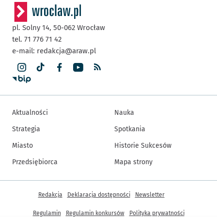
pl. Solny 14,
50-062
Wrocław
tel. 71 776 71 42
e-mail:
redakcja@araw.pl
Aktualności
Nauka
Strategia
Spotkania
Miasto
Historie Sukcesów
Przedsiębiorca
Mapa strony
Inne informacje
Redakcja
Deklaracja dostępności
Newsletter
Regulamin
Regulamin konkursów
Polityka prywatności