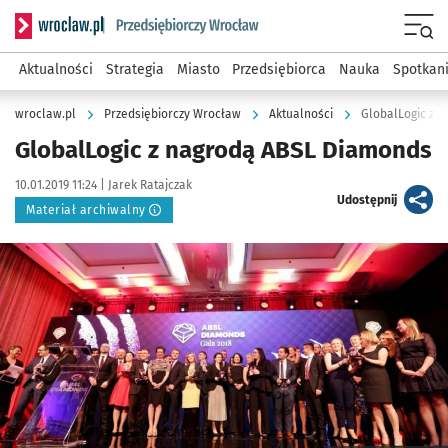
Serwis informacyjny wroclaw.pl podserwis: Strategia rozwo
Menu
Aktualności
Strategia
Miasto
Przedsiębiorca
Nauka
Spotkan
wroclaw.pl
Przedsiębiorczy Wrocław
Aktualności
GlobalLogic z 
GlobalLogic z nagrodą ABSL Diamonds
Data publikacji:
Autor:
10.01.2019 11:24 |
Jarek Ratajczak
artykuł
Udostępnij
Materiał archiwalny
Kliknij, aby powiększyć