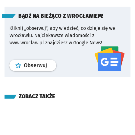
BĄDŹ NA BIEŻĄCO Z WROCŁAWIEM!
Kliknij „obserwuj”, aby wiedzieć, co dzieje się we
Wrocławiu.
Najciekawsze wiadomości z
www.wroclaw.pl znajdziesz w Google News!
profil
google news
serwisu wroclaw
Obserwuj
ZOBACZ TAKŻE