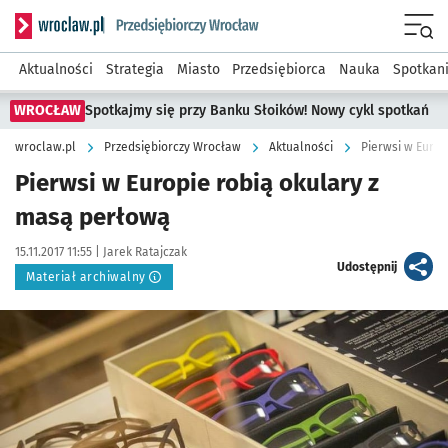
Serwis informacyjny wroclaw.pl podserwis: Strategia rozwo
Menu
Aktualności
Strategia
Miasto
Przedsiębiorca
Nauka
Spotkan
WROCŁAW
Spotkajmy się przy Banku Słoików! Nowy cykl spotkań
wroclaw.pl
Przedsiębiorczy Wrocław
Aktualności
Pierwsi w Europ
Pierwsi w Europie robią okulary z
masą perłową
Data publikacji:
Autor:
15.11.2017 11:55 |
Jarek Ratajczak
artykuł
Udostępnij
Materiał archiwalny
Kliknij, aby powiększyć