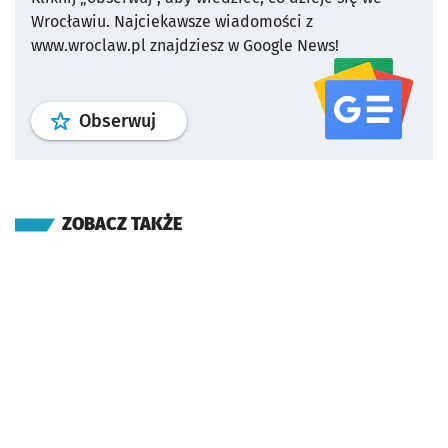
Wrocławiu.
Najciekawsze wiadomości z
www.wroclaw.pl znajdziesz w Google News!
profil
google news
serwisu wroclaw
Obserwuj
ZOBACZ TAKŻE