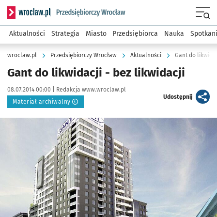
Serwis informacyjny wroclaw.pl podserwis: Strategia rozwo
Menu
Aktualności
Strategia
Miasto
Przedsiębiorca
Nauka
Spotkan
wroclaw.pl
Przedsiębiorczy Wrocław
Aktualności
Gant do likwidac
Gant do likwidacji - bez likwidacji
Data publikacji:
Autor:
08.07.2014 00:00 |
Redakcja www.wroclaw.pl
artykuł
Udostępnij
Materiał archiwalny
Kliknij, aby powiększyć