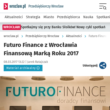
Serwis informacyjny wroclaw.pl podserwis: Strategia rozwo
Menu
Aktualności
Strategia
Miasto
Przedsiębiorca
Nauka
Spotkan
WROCŁAW
Spotkajmy się przy Banku Słoików! Nowy cykl spotkań
wroclaw.pl
Przedsiębiorczy Wrocław
Aktualności
Futuro Finance
Futuro Finance z Wrocławia
Finansową Marką Roku 2017
Data publikacji:
Autor:
08.03.2017 13:22 |
Jarek Ratajczak
artykuł
Udostępnij
Materiał archiwalny
Kliknij, aby powiększyć