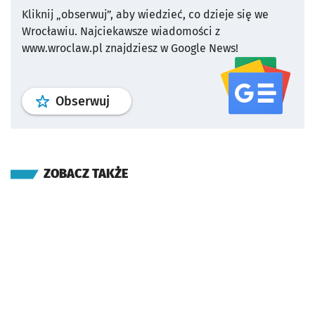
Kliknij „obserwuj”, aby wiedzieć, co dzieje się we
Wrocławiu.
Najciekawsze wiadomości z
www.wroclaw.pl znajdziesz w Google News!
profil
google news
serwisu wroclaw
Obserwuj
ZOBACZ TAKŻE