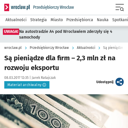
Serwis informacyjny wroclaw.pl podserwis: Strategia rozwo
Menu
Aktualności
Strategia
Miasto
Przedsiębiorca
Nauka
Spotkan
UWAGA!
Na autostradzie A4 pod Wrocławiem zderzyły się 4
samochody
wroclaw.pl
Przedsiębiorczy Wrocław
Aktualności
Są pieniądze dl
Są pieniądze dla firm – 2,3 mln zł na
rozwoju eksportu
Data publikacji:
Autor:
08.03.2017 12:35 |
Jarek Ratajczak
artykuł
Udostępnij
Materiał archiwalny
Kliknij, aby powiększyć