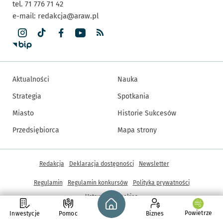
tel. 71 776 71 42
e-mail:
redakcja@araw.pl
Aktualności
Nauka
Strategia
Spotkania
Miasto
Historie Sukcesów
Przedsiębiorca
Mapa strony
Inne informacje
Redakcja
Deklaracja dostępności
Newsletter
Regulamin
Regulamin konkursów
Polityka prywatności
Strona główna - wroclaw.pl
Ustawienia cookies
Powietrze
Inwestycje
Pomoc
Biznes
© Copyright 2005-2026, ARAW S.A., Gmina Wrocław