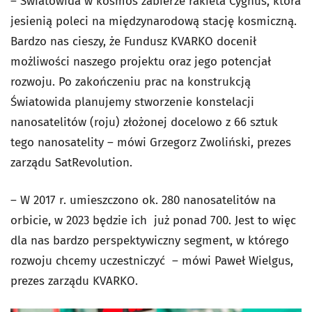
– Światowida w kosmos zabierze rakieta Cygnus, która
jesienią poleci na międzynarodową stację kosmiczną.
Bardzo nas cieszy, że Fundusz KVARKO docenił
możliwości naszego projektu oraz jego potencjał
rozwoju. Po zakończeniu prac na konstrukcją
Światowida planujemy stworzenie konstelacji
nanosatelitów (roju) złożonej docelowo z 66 sztuk
tego nanosatelity – mówi Grzegorz Zwoliński, prezes
zarządu SatRevolution.
– W 2017 r. umieszczono ok. 280 nanosatelitów na
orbicie, w 2023 będzie ich już ponad 700. Jest to więc
dla nas bardzo perspektywiczny segment, w którego
rozwoju chcemy uczestniczyć – mówi Paweł Wielgus,
prezes zarządu KVARKO.