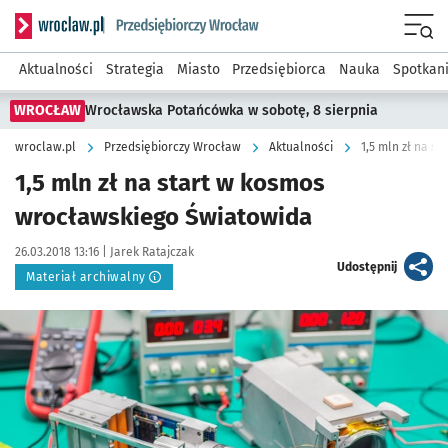
Serwis informacyjny wroclaw.pl podserwis: Strategia rozwo
Menu
Aktualności
Strategia
Miasto
Przedsiębiorca
Nauka
Spotkan
WROCŁAW
Wrocławska Potańcówka w sobotę, 8 sierpnia
wroclaw.pl
Przedsiębiorczy Wrocław
Aktualności
1,5 mln zł na s
1,5 mln zł na start w kosmos
wrocławskiego Światowida
Data publikacji:
Autor:
26.03.2018 13:16 |
Jarek Ratajczak
artykuł
Udostępnij
Materiał archiwalny
Kliknij, aby powiększyć