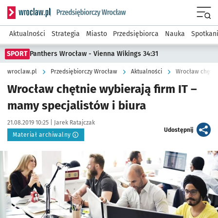
Serwis informacyjny wroclaw.pl podserwis: Strategia rozwo
Menu
Aktualności
Strategia
Miasto
Przedsiębiorca
Nauka
Spotkan
SPORT
Panthers Wrocław - Vienna Wikings 34:31
wroclaw.pl
Przedsiębiorczy Wrocław
Aktualności
Wrocław chętnie
Wrocław chętnie wybierają firm IT –
mamy specjalistów i biura
Data publikacji:
Autor:
21.08.2019 10:25 |
Jarek Ratajczak
artykuł
Udostępnij
Materiał archiwalny
Kliknij, aby powiększyć