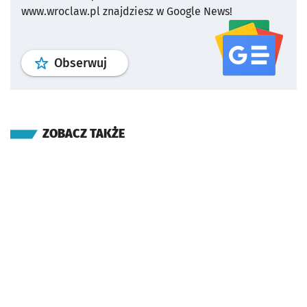
www.wroclaw.pl znajdziesz w Google News!
profil
google news
serwisu wroclaw
Obserwuj
ZOBACZ TAKŻE