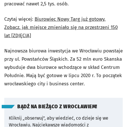
pracować nawet 2,5 tys. osób.
Czytaj więcej:
Biurowiec Nowy Targ już gotowy.
Zobacz, jak miejsce zmieniało się na przestrzeni 150
lat [ZDJĘCIA]
Najnowsza biurowa inwestycja we Wrocławiu powstaje
przy ul. Powstańców Śląskich. Za 52 mln euro Skanska
wybuduje dwa biurowce wchodzące w skład Centrum
Południe. Mają być gotowe w lipcu 2020 r. To początek
wrocławskiego city i business center.
BĄDŹ NA BIEŻĄCO Z WROCŁAWIEM!
Kliknij „obserwuj”, aby wiedzieć, co dzieje się we
Wrocławiu.
Najciekawsze wiadomości z