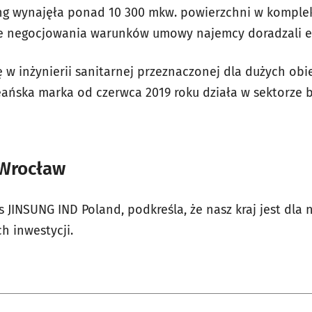
ng wynajęła ponad 10 300 mkw. powierzchni w komplek
ie negocjowania warunków umowy najemcy doradzali ek
się w inżynierii sanitarnej przeznaczonej dla dużych o
reańska marka od czerwca 2019 roku działa w sektorz
 Wrocław
s JINSUNG IND Poland, podkreśla, że nasz kraj jest dl
h inwestycji.