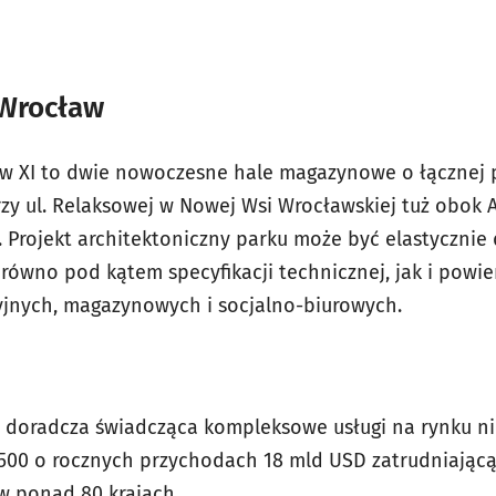
 Wrocław
aw XI to dwie nowoczesne hale magazynowe o łącznej 
zy ul. Relaksowej w Nowej Wsi Wrocławskiej tuż obok 
 Projekt architektoniczny parku może być elastyczni
równo pod kątem specyfikacji technicznej, jak i powi
jnych, magazynowych i socjalno-biurowych.
rma doradcza świadcząca kompleksowe usługi na rynku ni
e 500 o rocznych przychodach 18 mld USD zatrudniając
w ponad 80 krajach.