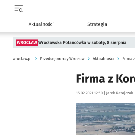
Menu główne portalu wroclaw.pl
Aktualności
Strategia
WROCŁAW
Wrocławska Potańcówka w sobotę, 8 sierpnia
wroclaw.pl
Przedsiębiorczy Wrocław
Aktualności
Firma 
Firma z Ko
Data publikacji:
Autor:
15.02.2021 12:50 |
Jarek Ratajczak
Kliknij, aby powiększyć