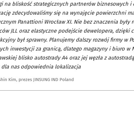
i na bliskość strategicznych partnerów biznesowych i
izację zdecydowaliśmy się na wynajęcie powierzchni 
ycznym Panattioni Wrocław XI. Nie bez znaczenia były 
ów JLL oraz elastyczne podejście dewelopera, dzięki 
kcyjny był sprawny. Planujemy dalszy rozwój firmy w Po
ych inwestycji za granicą, dlatego magazyny i biuro w
wskiej blisko autostrady A4 oraz jej węzła z autostradą
o dla nas odpowiednia lokalizacja
hin Kim, prezes JINSUNG IND Poland
Fot.
Panattoni