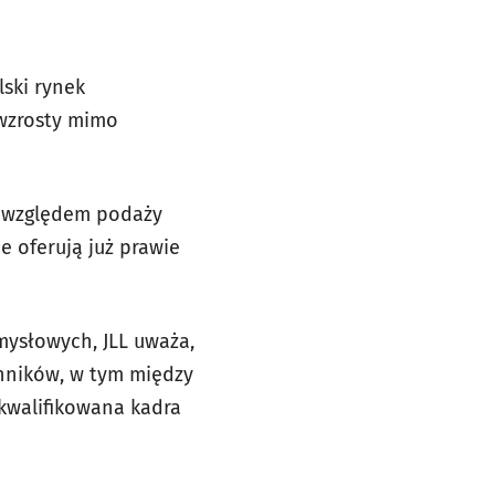
lski rynek
 wzrosty mimo
d względem podaży
e oferują już prawie
mysłowych, JLL uważa,
ynników, w tym między
kwalifikowana kadra