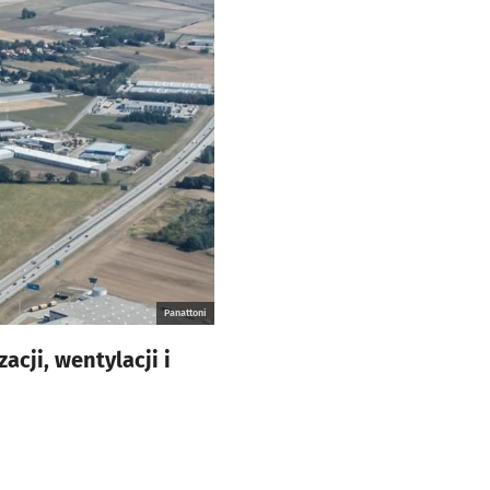
Panattoni
acji, wentylacji i