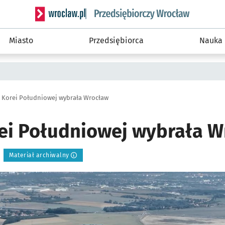
Serwis informacyjny wroclaw.pl podserwis: Strategi
Miasto
Przedsiębiorca
Nauka
z Korei Południowej wybrała Wrocław
rei Południowej wybrała 
Materiał archiwalny