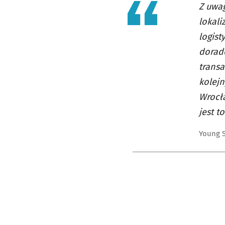
Z uwag
lokal
logist
doradc
transa
kolejn
Wrocła
jest t
Young S