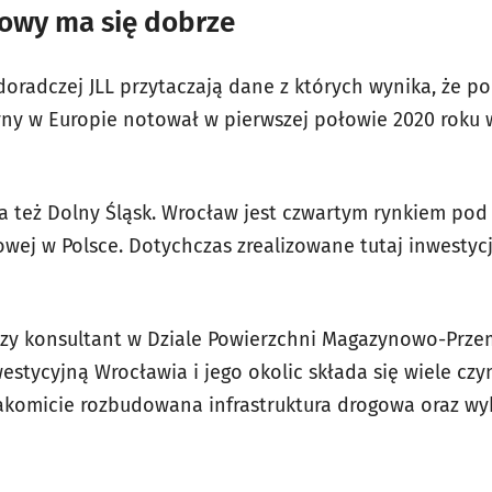
owy ma się dobrze
doradczej JLL przytaczają dane z których wynika, że po
ny w Europie notował w pierwszej połowie 2020 roku
a też Dolny Śląsk. Wrocław jest czwartym rynkiem po
ej w Polsce. Dotychczas zrealizowane tutaj inwestycj
szy konsultant w Dziale Powierzchni Magazynowo-Prze
westycyjną Wrocławia i jego okolic składa się wiele cz
akomicie rozbudowana infrastruktura drogowa oraz wy