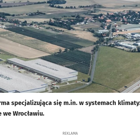
rma specjalizująca się m.in. w systemach klimatyz
e we Wrocławiu.
REKLAMA