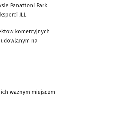
sie Panattoni Park
sperci JLL.
biektów komercyjnych
e budowlanym na
a nich ważnym miejscem