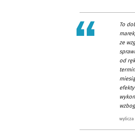
To do
marek,
ze wzg
spraw
od rę
termin
miesi
efekty
wykon
wzbog
wylicza