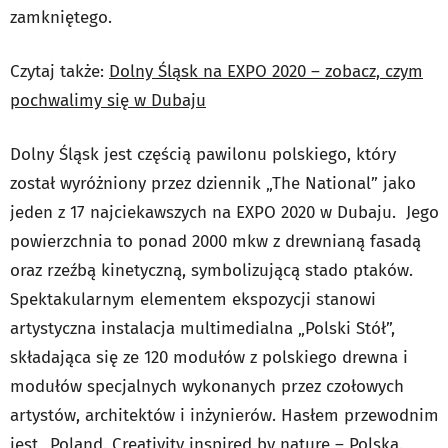
zamkniętego.
Czytaj także:
Dolny Śląsk na EXPO 2020 – zobacz, czym
pochwalimy się w Dubaju
Dolny Śląsk jest częścią pawilonu polskiego, który
został wyróżniony przez dziennik
„
The National”
jako
jeden z 17 najciekawszych na EXPO 2020 w Dubaju. Jego
powierzchnia to ponad 2000 mkw z drewnianą fasadą
oraz rzeźbą kinetyczną, symbolizującą stado ptaków.
Spektakularnym elementem ekspozycji stanowi
artystyczna instalacja multimedialna „Polski Stół”,
składająca się ze 120 modułów z polskiego drewna i
modułów specjalnych wykonanych przez czołowych
artystów, architektów i inżynierów. Hasłem przewodnim
jest „Poland. Creativity inspired by nature – Polska.