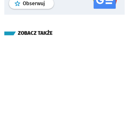
profil
google news
serwisu wroclaw
Obserwuj
ZOBACZ TAKŻE