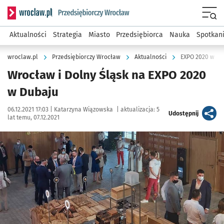
Serwis informacyjny wroclaw.pl podserwis: Strategia rozwo
Menu
Aktualności
Strategia
Miasto
Przedsiębiorca
Nauka
Spotkan
wroclaw.pl
Przedsiębiorczy Wrocław
Aktualności
EXPO 2020 w Du
Wrocław i Dolny Śląsk na EXPO 2020
w Dubaju
Data publikacji:
Autor:
06.12.2021 17:03 |
Katarzyna Wiązowska
|
aktualizacja:
5
artykuł
Udostępnij
lat temu, 07.12.2021
Kliknij, aby powiększyć