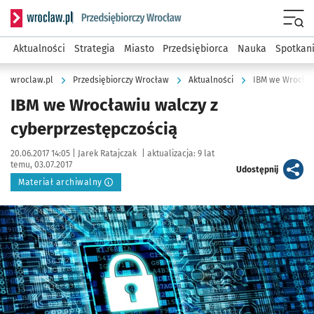
Serwis informacyjny wroclaw.pl podserwis: Strategia rozwo
Menu
Aktualności
Strategia
Miasto
Przedsiębiorca
Nauka
Spotkan
wroclaw.pl
Przedsiębiorczy Wrocław
Aktualności
IBM we Wrocław
IBM we Wrocławiu walczy z
cyberprzestępczością
Data publikacji:
Autor:
20.06.2017 14:05 |
Jarek Ratajczak
|
aktualizacja:
9 lat
temu, 03.07.2017
artykuł
Udostępnij
Materiał archiwalny
Kliknij, aby powiększyć