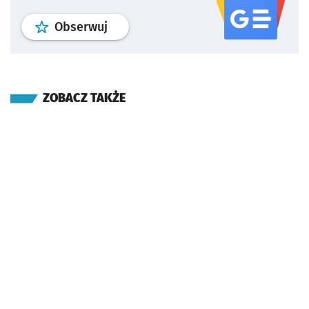
profil
google news
serwisu wroclaw
Obserwuj
ZOBACZ TAKŻE