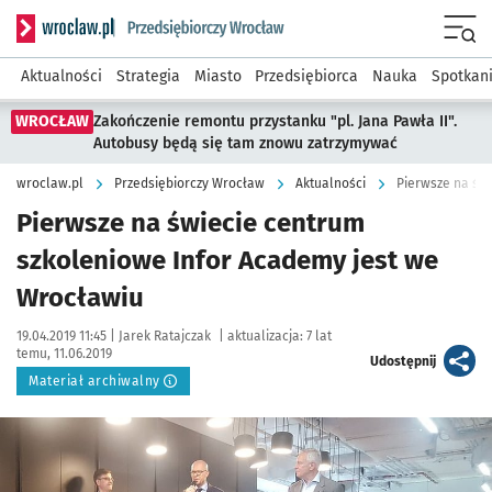
Serwis informacyjny wroclaw.pl podserwis: Strategia rozwo
Menu
Aktualności
Strategia
Miasto
Przedsiębiorca
Nauka
Spotkan
WROCŁAW
Zakończenie remontu przystanku "pl. Jana Pawła II".
Autobusy będą się tam znowu zatrzymywać
wroclaw.pl
Przedsiębiorczy Wrocław
Aktualności
Pierwsze na św
Pierwsze na świecie centrum
szkoleniowe Infor Academy jest we
Wrocławiu
Data publikacji:
Autor:
19.04.2019 11:45 |
Jarek Ratajczak
|
aktualizacja:
7 lat
temu, 11.06.2019
artykuł
Udostępnij
Materiał archiwalny
Kliknij, aby powiększyć