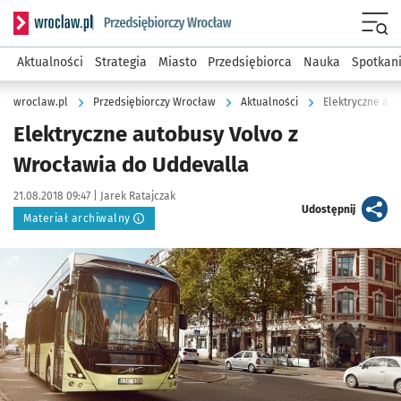
Serwis informacyjny wroclaw.pl podserwis: Strategia rozwo
Menu
Aktualności
Strategia
Miasto
Przedsiębiorca
Nauka
Spotkan
wroclaw.pl
Przedsiębiorczy Wrocław
Aktualności
Elektryczne au
Elektryczne autobusy Volvo z
Wrocławia do Uddevalla
Data publikacji:
Autor:
21.08.2018 09:47 |
Jarek Ratajczak
artykuł
Udostępnij
Materiał archiwalny
Kliknij, aby powiększyć