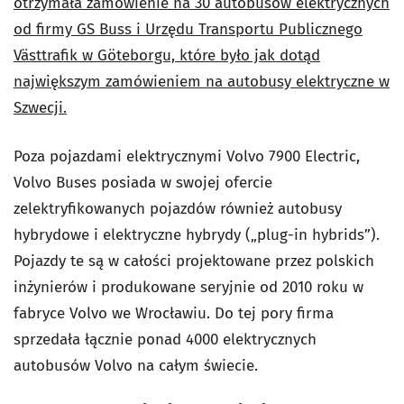
otrzymała zamówienie na 30 autobusów elektrycznych
od firmy GS Buss i Urzędu Transportu Publicznego
Västtrafik w Göteborgu, które było jak dotąd
największym zamówieniem na autobusy elektryczne w
Szwecji.
Poza pojazdami elektrycznymi Volvo 7900 Electric,
Volvo Buses posiada w swojej ofercie
zelektryfikowanych pojazdów również autobusy
hybrydowe i elektryczne hybrydy („plug-in hybrids”).
Pojazdy te są w całości projektowane przez polskich
inżynierów i produkowane seryjnie od 2010 roku w
fabryce Volvo we Wrocławiu. Do tej pory firma
sprzedała łącznie ponad 4000 elektrycznych
autobusów Volvo na całym świecie.