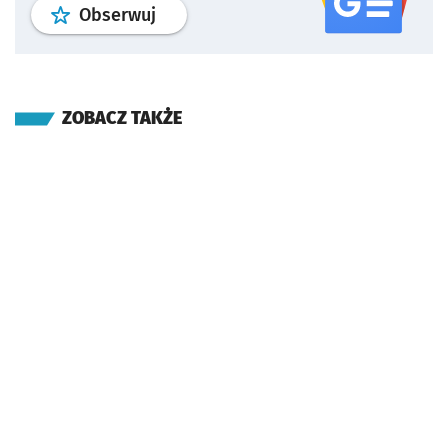
profil
google news
serwisu wroclaw
Obserwuj
ZOBACZ TAKŻE