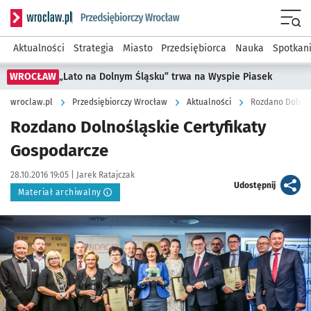
Serwis informacyjny wroclaw.pl podserwis: Strategia rozwo
Menu
Aktualności
Strategia
Miasto
Przedsiębiorca
Nauka
Spotkan
WROCŁAW
„Lato na Dolnym Śląsku” trwa na Wyspie Piasek
wroclaw.pl
Przedsiębiorczy Wrocław
Aktualności
Rozdano Dolnoś
Rozdano Dolnośląskie Certyfikaty
Gospodarcze
Data publikacji:
Autor:
28.10.2016 19:05 |
Jarek Ratajczak
artykuł
Udostępnij
Materiał archiwalny
Kliknij, aby powiększyć