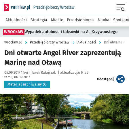
Serwis informacyjny wroclaw.pl podserwis: Strategia rozwo
Menu
Aktualności
Strategia
Miasto
Przedsiębiorca
Nauka
Spotkan
WROCŁAW
Wypadek autobusu i taksówki na Al. Krzywoustego
wroclaw.pl
Przedsiębiorczy Wrocław
Aktualności
Dni otwarte Ang
Dni otwarte Angel River zaprezentują
Marinę nad Oławą
Data publikacji:
Autor:
05.09.2017 14:43 |
Jarek Ratajczak
|
aktualizacja:
9 lat
temu, 06.09.2017
artykuł
Udostępnij
Materiał archiwalny
Kliknij, aby powiększyć