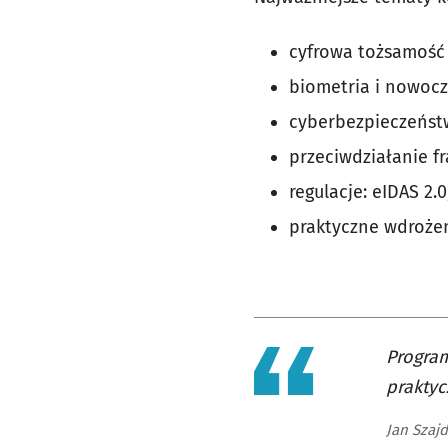
cyfrowa tożsamość 
biometria i nowocz
cyberbezpieczeństw
przeciwdziałanie f
regulacje: eIDAS 2.0
praktyczne wdrożeni
Program
prakty
Jan Szaj