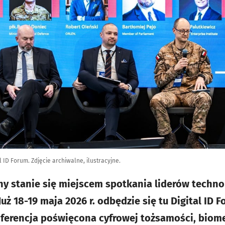
l ID Forum. Zdjęcie archiwalne, ilustracyjne.
ny stanie się miejscem spotkania liderów technol
Już 18-19 maja 2026 r. odbędzie się tu Digital ID 
erencja poświęcona cyfrowej tożsamości, biomet