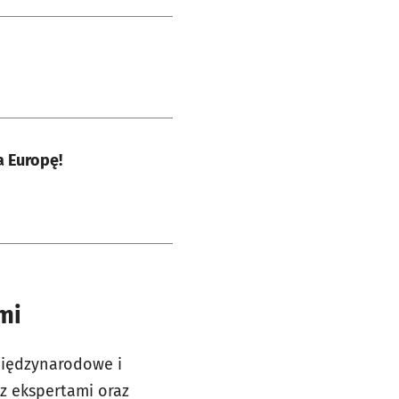
a Europę!
mi
 międzynarodowe i
z ekspertami oraz