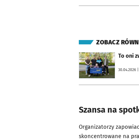
ZOBACZ RÓWN
otworzy się w nowej karcie
To oni z
30.04.2026
|
Szansa na spot
Organizatorzy zapowiad
skoncentrowane na prak