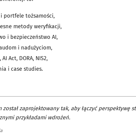
i portfele tożsamości,
esne metody weryfikacji,
o i bezpieczeństwo AI,
raudom i nadużyciom,
, AI Act, DORA, NIS2,
a i case studies.
 został zaprojektowany tak, aby łączyć perspektywę st
cznymi przykładami wdrożeń.
da