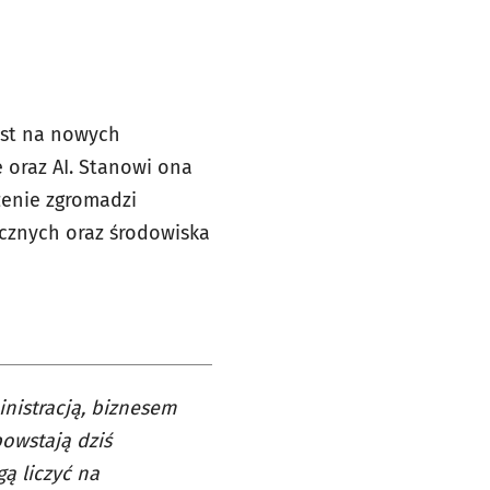
est na nowych
e oraz AI. Stanowi ona
zenie zgromadzi
gicznych oraz środowiska
nistracją, biznesem
powstają dziś
ą liczyć na