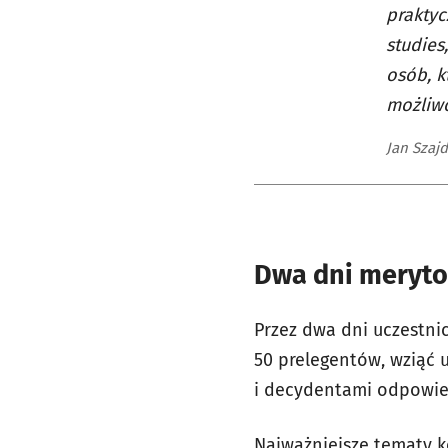
praktyc
studies
osób, k
możliwo
Jan Szajd
Dwa dni meryto
Przez dwa dni uczestni
50 prelegentów, wziąć 
i decydentami odpowied
Najważniejsze tematy ko