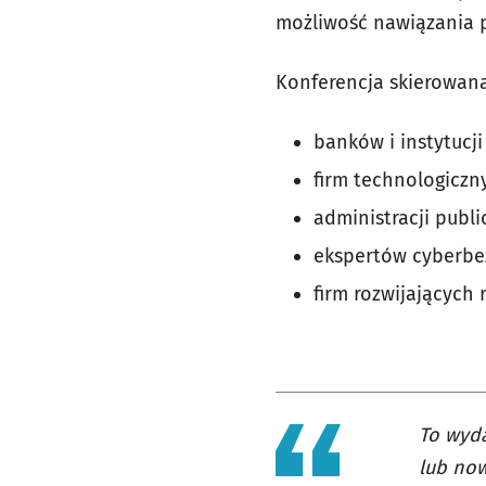
możliwość nawiązania 
Konferencja skierowana 
banków i instytucj
firm technologiczny
administracji publi
ekspertów cyberbe
firm rozwijających r
To wyda
lub now