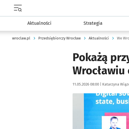
Menu główne portalu wroclaw.pl
Aktualności
Strategia
wroclaw.pl
Przedsiębiorczy Wrocław
Aktualności
We Wro
Pokażą prz
Wrocławiu 
Data publikacji:
Autor:
11.05.2026 08:00 |
Katarzyna Wią
Kliknij, aby powiększyć