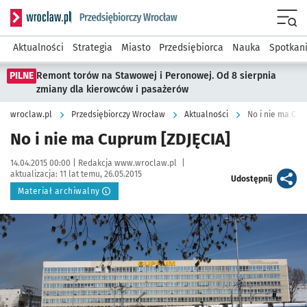
Serwis informacyjny wroclaw.pl podserwis: Strategia rozwo
Menu
Aktualności
Strategia
Miasto
Przedsiębiorca
Nauka
Spotkan
PILNE
Remont torów na Stawowej i Peronowej. Od 8 sierpnia
zmiany dla kierowców i pasażerów
wroclaw.pl
Przedsiębiorczy Wrocław
Aktualności
No i nie ma Cup
No i nie ma Cuprum [ZDJĘCIA]
Data publikacji:
Autor:
14.04.2015 00:00 |
Redakcja www.wroclaw.pl
|
aktualizacja:
11 lat temu, 26.05.2015
artykuł
Udostępnij
Materiał archiwalny
Kliknij, aby powiększyć