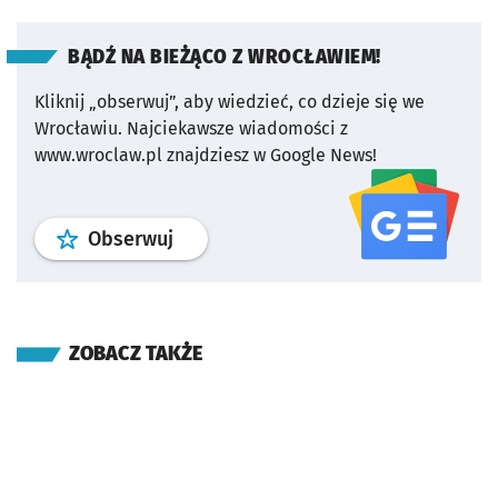
BĄDŹ NA BIEŻĄCO Z WROCŁAWIEM!
Kliknij „obserwuj”, aby wiedzieć, co dzieje się we
Wrocławiu.
Najciekawsze wiadomości z
www.wroclaw.pl znajdziesz w Google News!
profil
google news
serwisu wroclaw
Obserwuj
ZOBACZ TAKŻE