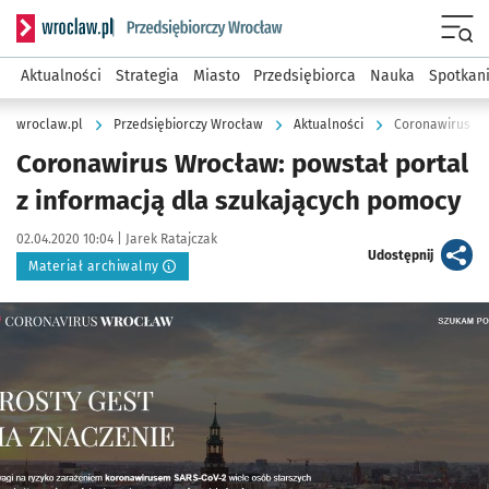
Serwis informacyjny wroclaw.pl podserwis: Strategia rozwo
Menu
Aktualności
Strategia
Miasto
Przedsiębiorca
Nauka
Spotkan
wroclaw.pl
Przedsiębiorczy Wrocław
Aktualności
Coronawirus Wr
Coronawirus Wrocław: powstał portal
z informacją dla szukających pomocy
Data publikacji:
Autor:
02.04.2020 10:04 |
Jarek Ratajczak
artykuł
Udostępnij
Materiał archiwalny
Kliknij, aby powiększyć