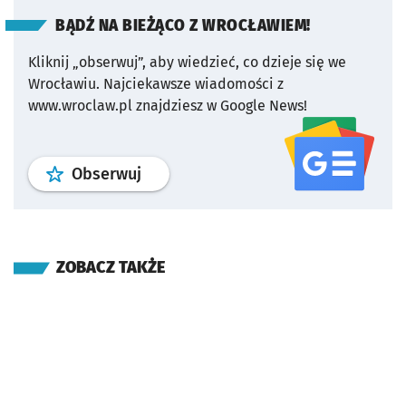
BĄDŹ NA BIEŻĄCO Z WROCŁAWIEM!
Kliknij „obserwuj”, aby wiedzieć, co dzieje się we
Wrocławiu.
Najciekawsze wiadomości z
www.wroclaw.pl znajdziesz w Google News!
profil
google news
serwisu wroclaw
Obserwuj
ZOBACZ TAKŻE