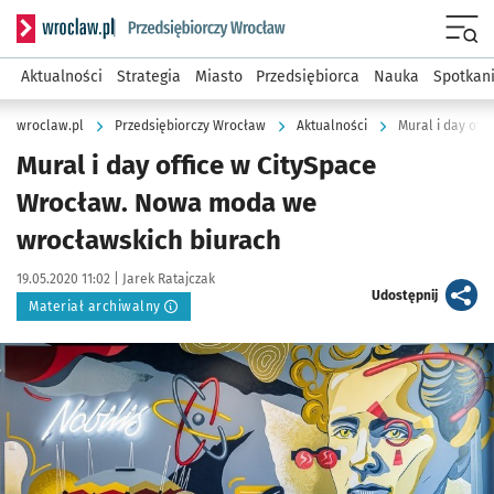
Serwis informacyjny wroclaw.pl podserwis: Strategia rozwo
Menu
Aktualności
Strategia
Miasto
Przedsiębiorca
Nauka
Spotkan
wroclaw.pl
Przedsiębiorczy Wrocław
Aktualności
Mural i day of
Mural i day office w CitySpace
Wrocław. Nowa moda we
wrocławskich biurach
Data publikacji:
Autor:
19.05.2020 11:02 |
Jarek Ratajczak
artykuł
Udostępnij
Materiał archiwalny
Kliknij, aby powiększyć