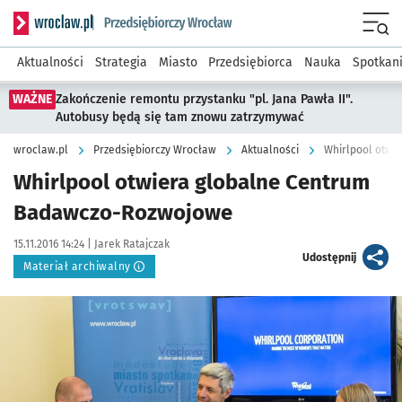
Serwis informacyjny wroclaw.pl podserwis: Strategia rozwo
Menu
Aktualności
Strategia
Miasto
Przedsiębiorca
Nauka
Spotkan
WAŻNE
Zakończenie remontu przystanku "pl. Jana Pawła II".
Autobusy będą się tam znowu zatrzymywać
wroclaw.pl
Przedsiębiorczy Wrocław
Aktualności
Whirlpool otwi
Whirlpool otwiera globalne Centrum
Badawczo-Rozwojowe
Data publikacji:
Autor:
15.11.2016 14:24 |
Jarek Ratajczak
artykuł
Udostępnij
Materiał archiwalny
Kliknij, aby powiększyć