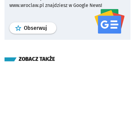
www.wroclaw.pl znajdziesz w Google News!
profil
google news
serwisu wroclaw
Obserwuj
ZOBACZ TAKŻE