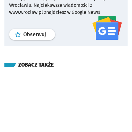
Wrocławiu.
Najciekawsze wiadomości z
www.wroclaw.pl znajdziesz w Google News!
profil
google news
serwisu wroclaw
Obserwuj
ZOBACZ TAKŻE