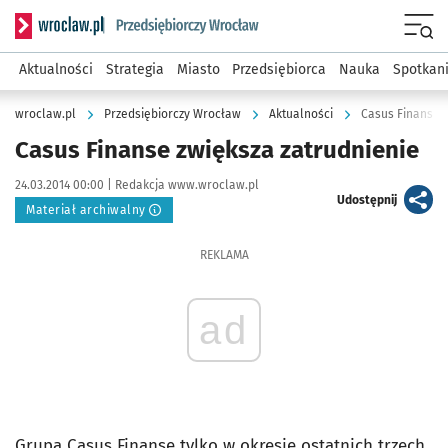
Serwis informacyjny wroclaw.pl podserwis: Strategia rozwo
Menu
Aktualności
Strategia
Miasto
Przedsiębiorca
Nauka
Spotkan
wroclaw.pl
Przedsiębiorczy Wrocław
Aktualności
Casus Finanse z
Casus Finanse zwiększa zatrudnienie
Data publikacji:
Autor:
24.03.2014 00:00 |
Redakcja www.wroclaw.pl
artykuł
Udostępnij
Materiał archiwalny
REKLAMA
ad
Grupa Casus Finanse tylko w okresie ostatnich trzech