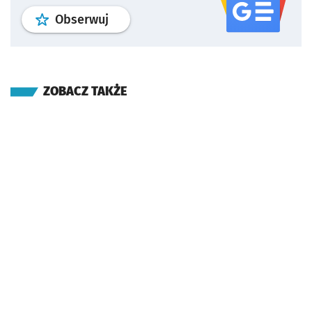
profil
google news
serwisu wroclaw
Obserwuj
ZOBACZ TAKŻE