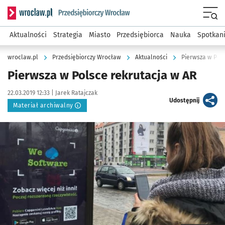
Serwis informacyjny wroclaw.pl podserwis: Strategia rozwo
Menu
Aktualności
Strategia
Miasto
Przedsiębiorca
Nauka
Spotkan
wroclaw.pl
Przedsiębiorczy Wrocław
Aktualności
Pierwsza w Pols
Pierwsza w Polsce rekrutacja w AR
Data publikacji:
Autor:
22.03.2019 12:33 |
Jarek Ratajczak
artykuł
Udostępnij
Materiał archiwalny
Kliknij, aby powiększyć