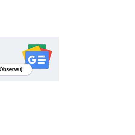
profil
google news
serwisu wroclaw.pl
Obserwuj