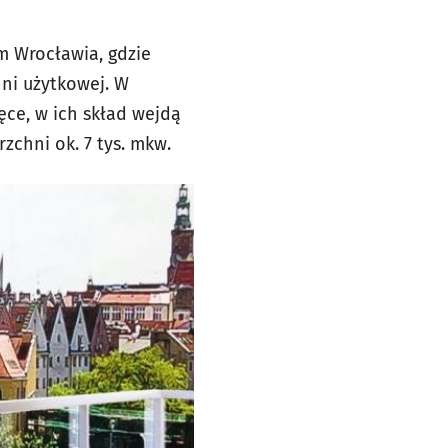
um Wrocławia, gdzie
hni użytkowej. W
ęce, w ich skład wejdą
zchni ok. 7 tys. mkw.