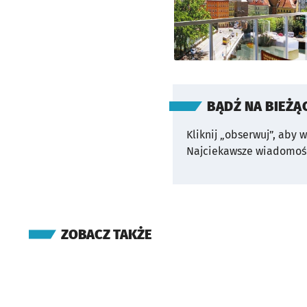
BĄDŹ NA BIEŻĄ
Kliknij „obserwuj”, aby 
Najciekawsze wiadomośc
ZOBACZ TAKŻE