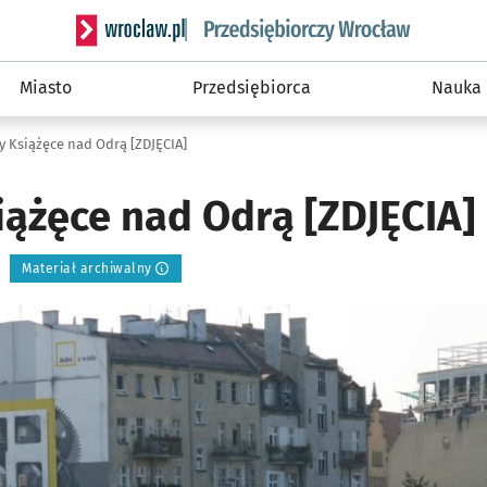
Serwis informacyjny wroclaw.pl podserwis: Strategi
Miasto
Przedsiębiorca
Nauka
y Książęce nad Odrą [ZDJĘCIA]
iążęce nad Odrą [ZDJĘCIA]
Materiał archiwalny