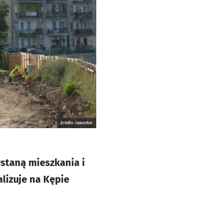
źródło: inwestor
wstaną mieszkania i
lizuje na Kępie