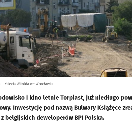
l. Księcia Witolda we Wrocławiu
odowisko i kino letnie Torpiast, już niedługo po
wy. Inwestycję pod nazwą Bulwary Książęce zrea
 z belgijskich deweloperów BPI Polska.