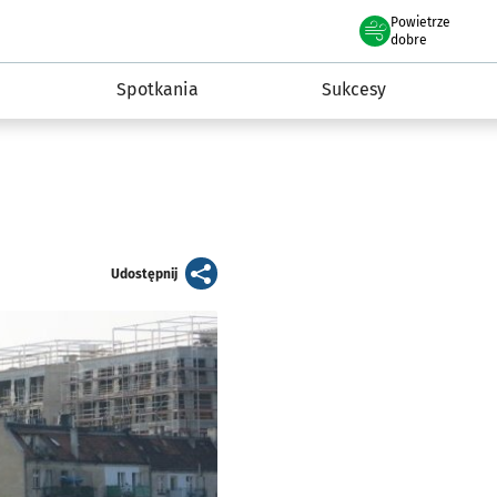
Powietrze
we Wrocławiu
a rozwoju przedsiębiorczości miasta Wrocławia
dobre
Spotkania
Sukcesy
artykuł
Udostępnij