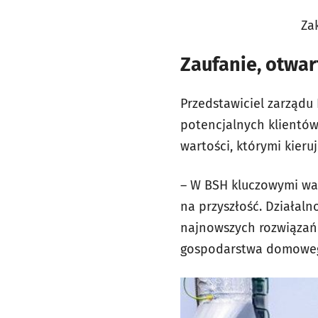
Za
Zaufanie, otwar
Przedstawiciel zarządu 
potencjalnych klientó
wartości, którymi kieru
– W BSH kluczowymi war
na przyszłość. Działal
najnowszych rozwiązań
gospodarstwa domowego