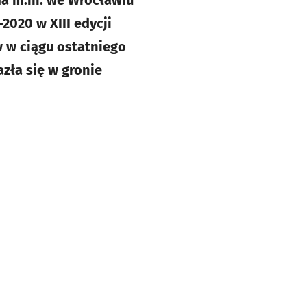
a m.in. we Wrocławiu
2020 w XIII edycji
w w ciągu ostatniego
azła się w gronie