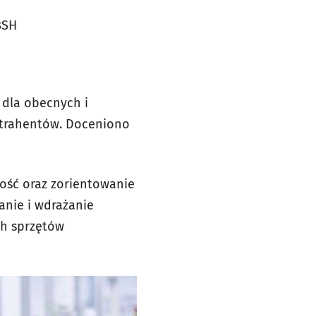
BSH
 dla obecnych i
ntrahentów. Doceniono
ość oraz zorientowanie
anie i wdrażanie
ch sprzętów