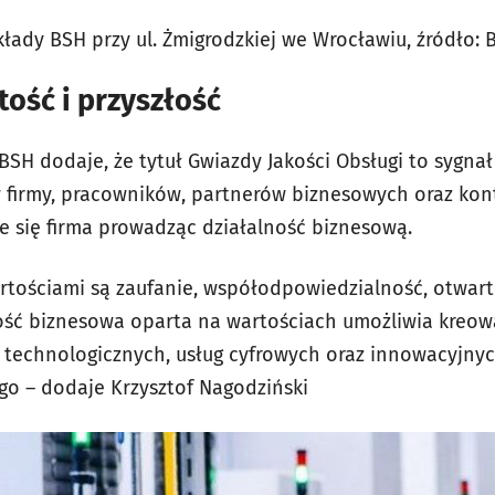
kłady BSH przy ul. Żmigrodzkiej we Wrocławiu, źródło: 
tość i przyszłość
BSH dodaje, że tytuł Gwiazdy Jakości Obsługi to sygnał
w firmy, pracowników, partnerów biznesowych oraz ko
je się firma prowadząc działalność biznesową.
tościami są zaufanie, współodpowiedzialność, otwart
ność biznesowa oparta na wartościach umożliwia kreow
 technologicznych, usług cyfrowych oraz innowacyjny
 – dodaje Krzysztof Nagodziński