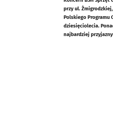
Koncern BSH Sprzęt 
przy ul. Żmigrodzkiej
Polskiego Programu O
dziesięciolecia. Pona
najbardziej przyjazn