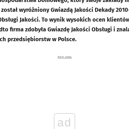
Gospodarstwa Domowego, który swoje zakłady m
, został wyróżniony Gwiazdą Jakości Dekady 2010-
bsługi Jakości. To wynik wysokich ocen klientó
dto firma zdobyła Gwiazdę Jakości Obsługi i znal
ych przedsiębiorstw w Polsce.
REKLAMA
ad