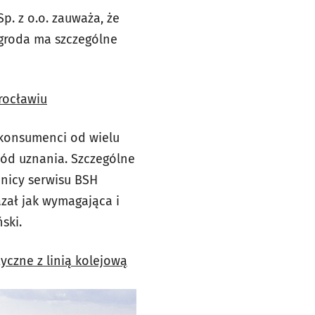
. z o.o. zauważa, że
agroda ma szczególne
rocławiu
e konsumenci od wielu
wód uznania. Szczególne
nicy serwisu BSH
zał jak wymagająca i
ski.
czne z linią kolejową