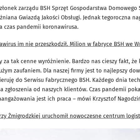
członek zarządu BSH Sprzęt Gospodarstwa Domowego Sp
różniana Gwiazdą Jakości Obsługi. Jednak tegoroczna n
a czas pandemii koronawirusa.
wirus im nie przeszkodził. Milion w fabryce BSH we W
y za tak cenne wyróżnienie. Bardzo nas cieszy fakt, ż
użym zaufaniem. Dla naszej firmy jest to najlepszy do
eruję do Serwisu Fabrycznego BSH. Każdego dnia tech
na zgłoszenia od naszych klientów. Czas pandemii poka
angażowania jest ich praca – mówi Krzysztof Nagodziń
zy Żmigrodzkiej uruchomił nowoczesne centrum logisty