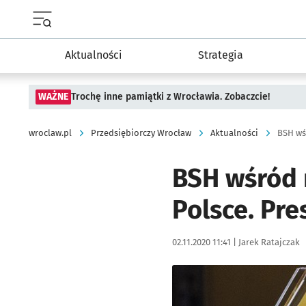
Menu główne portalu wroclaw.pl
Aktualności
Strategia
WAŻNE
Trochę inne pamiątki z Wrocławia. Zobaczcie!
wroclaw.pl
Przedsiębiorczy Wrocław
Aktualności
BSH wś
BSH wśród 
Polsce. Pr
Data publikacji:
Autor:
02.11.2020 11:41 |
Jarek Ratajczak
Kliknij, aby powiększyć