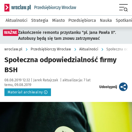
Serwis informacyjny wroclaw.pl podserwis: Strategia rozwo
Menu
Aktualności
Strategia
Miasto
Przedsiębiorca
Nauka
Spotkan
WAŻNE
Zakończenie remontu przystanku "pl. Jana Pawła II".
Autobusy będą się tam znowu zatrzymywać
wroclaw.pl
Przedsiębiorczy Wrocław
Aktualności
Społeczna odpo
Społeczna odpowiedzialność firmy
BSH
Data publikacji:
Autor:
08.08.2019 12:32 |
Jarek Ratajczak
|
aktualizacja:
7 lat
temu, 09.08.2019
artykuł
Udostępnij
Materiał archiwalny
Kliknij, aby powiększyć