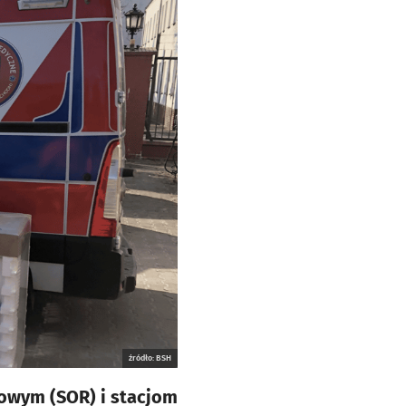
źródło: BSH
owym (SOR) i stacjom