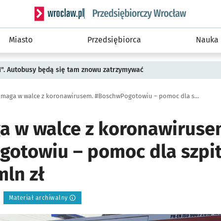
Serwis informacyjny wroclaw.pl podserwis: Strategi
Miasto
Przedsiębiorca
Nauka
II". Autobusy będą się tam znowu zatrzymywać
BSH pomaga w walce z koronawirusem. #BoschwPogotowiu – pomoc dla szpitali o wartości 1 mln zł
 w walce z koronawiruse
otowiu – pomoc dla szpit
mln zł
Materiał archiwalny