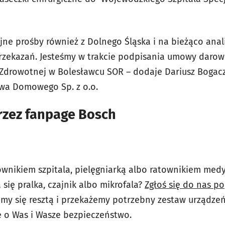
jne prośby również z Dolnego Śląska i na bieżąco anal
rzekazań. Jesteśmy w trakcie podpisania umowy darow
Zdrowotnej w Bolesławcu SOR – dodaje Dariusz Bogacz
wa Domowego Sp. z o.o.
rzez fanpage Bosch
ownikiem szpitala, pielęgniarką albo ratownikiem medy
się pralka, czajnik albo mikrofala?
Zgłoś się do nas p
my się resztą i przekażemy potrzebny zestaw urządzeń
ię o Was i Wasze bezpieczeństwo.