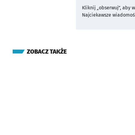
Kliknij „obserwuj”, aby 
Najciekawsze wiadomośc
ZOBACZ TAKŻE