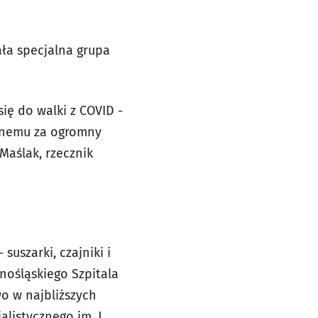
ała specjalna grupa
ię do walki z COVID -
cznemu za ogromny
Maślak, rzecznik
suszarki, czajniki i
nośląskiego Szpitala
o w najbliższych
listycznego im. J.