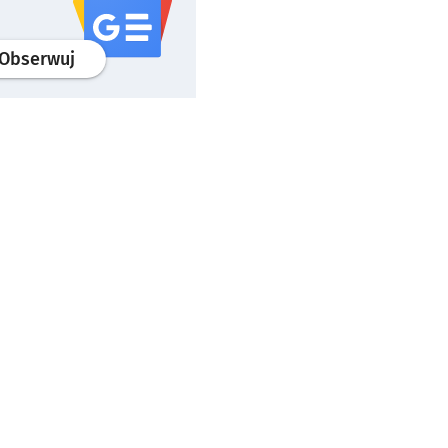
profil
google news
serwisu wroclaw.pl
Obserwuj