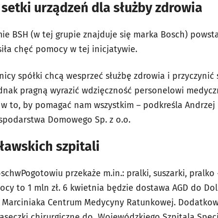
setki urządzeń dla służby zdrowia
mie BSH (w tej grupie znajduje się marka Bosch) powst
iła chęć pomocy w tej inicjatywie.
cy spółki chcą wesprzeć służbę zdrowia i przyczynić s
jednak pragną wyrazić wdzięczność personelowi medy
ą w to, by pomagać nam wszystkim – podkreśla Andrzej 
spodarstwa Domowego Sp. z o.o.
awskich szpitali
hwPogotowiu przekaże m.in.: pralki, suszarki, pralko - 
ocy to 1 mln zł. 6 kwietnia będzie dostawa AGD do Dol
T. Marciniaka Centrum Medycyny Ratunkowej. Dodatkow
seczki chirurgiczne do Wojewódzkiego Szpitala Specja