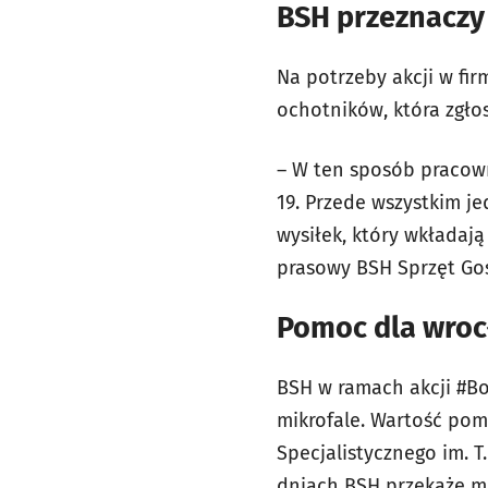
BSH przeznaczy 
Na potrzeby akcji w fir
ochotników, która zgłos
– W ten sposób pracowni
19. Przede wszystkim 
wysiłek, który wkładaj
prasowy BSH Sprzęt Go
Pomoc dla wrocł
BSH w ramach akcji #Bosc
mikrofale. Wartość pom
Specjalistycznego im. 
dniach BSH przekaże ma