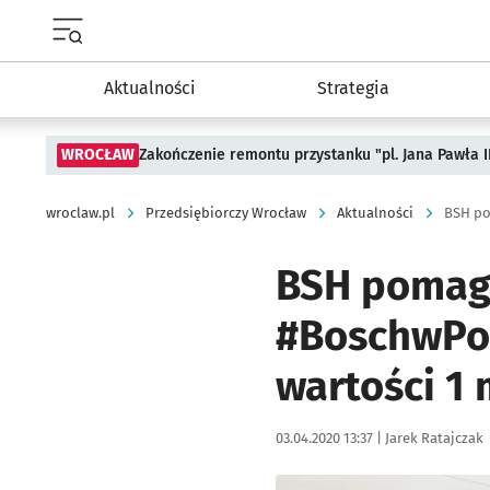
Menu główne portalu wroclaw.pl
Aktualności
Strategia
WROCŁAW
Zakończenie remontu przystanku "pl. Jana Pawła 
wroclaw.pl
Przedsiębiorczy Wrocław
Aktualności
BSH pomaga
#BoschwPog
wartości 1 
Data publikacji:
Autor:
03.04.2020 13:37 |
Jarek Ratajczak
Kliknij, aby powiększyć