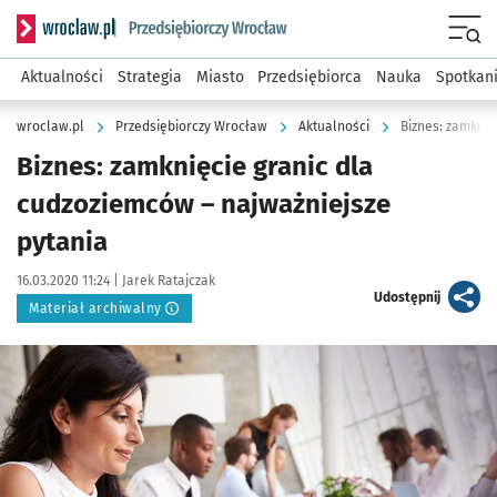
Serwis informacyjny wroclaw.pl podserwis: Strategia rozwo
Menu
Aktualności
Strategia
Miasto
Przedsiębiorca
Nauka
Spotkan
wroclaw.pl
Przedsiębiorczy Wrocław
Aktualności
Biznes: zamknię
Biznes: zamknięcie granic dla
cudzoziemców – najważniejsze
pytania
Data publikacji:
Autor:
16.03.2020 11:24 |
Jarek Ratajczak
artykuł
Udostępnij
Materiał archiwalny
Kliknij, aby powiększyć