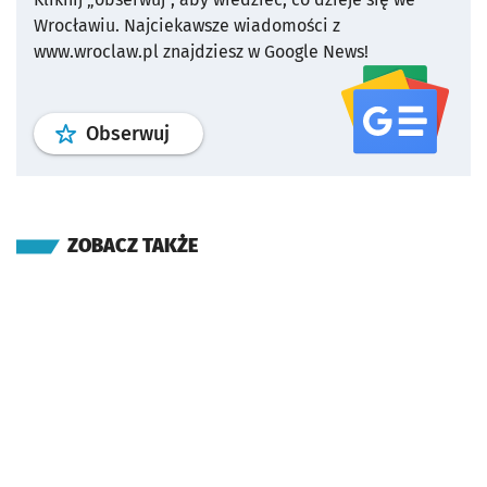
Wrocławiu.
Najciekawsze wiadomości z
www.wroclaw.pl znajdziesz w Google News!
profil
google news
serwisu wroclaw
Obserwuj
ZOBACZ TAKŻE