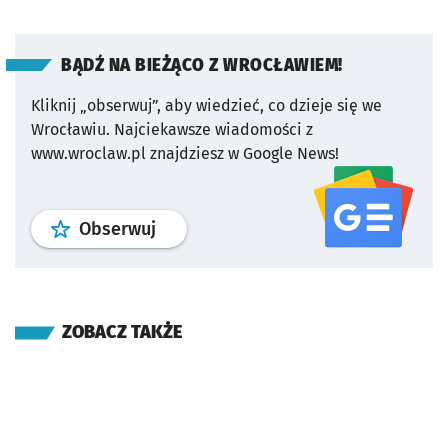
BĄDŹ NA BIEŻĄCO Z WROCŁAWIEM!
Kliknij „obserwuj”, aby wiedzieć, co dzieje się we
Wrocławiu.
Najciekawsze wiadomości z
www.wroclaw.pl znajdziesz w Google News!
profil
google news
serwisu wroclaw
Obserwuj
ZOBACZ TAKŻE