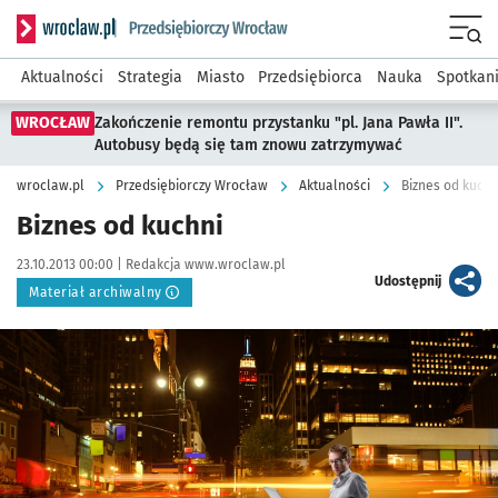
Serwis informacyjny wroclaw.pl podserwis: Strategia rozwo
Menu
Aktualności
Strategia
Miasto
Przedsiębiorca
Nauka
Spotkan
WROCŁAW
Zakończenie remontu przystanku "pl. Jana Pawła II".
Autobusy będą się tam znowu zatrzymywać
wroclaw.pl
Przedsiębiorczy Wrocław
Aktualności
Biznes od kuchn
Biznes od kuchni
Data publikacji:
Autor:
23.10.2013 00:00 |
Redakcja www.wroclaw.pl
artykuł
Udostępnij
Materiał archiwalny
Kliknij, aby powiększyć