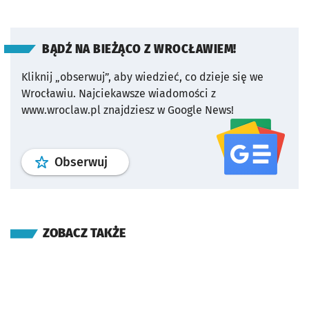
BĄDŹ NA BIEŻĄCO Z WROCŁAWIEM!
Kliknij „obserwuj”, aby wiedzieć, co dzieje się we
Wrocławiu.
Najciekawsze wiadomości z
www.wroclaw.pl znajdziesz w Google News!
profil
google news
serwisu wroclaw
Obserwuj
ZOBACZ TAKŻE