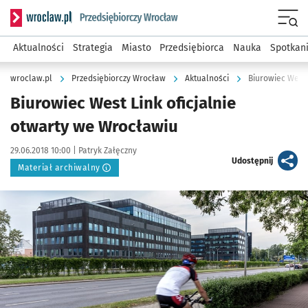
Serwis informacyjny wroclaw.pl podserwis: Strategia rozwo
Menu
Aktualności
Strategia
Miasto
Przedsiębiorca
Nauka
Spotkan
wroclaw.pl
Przedsiębiorczy Wrocław
Aktualności
Biurowiec West 
Biurowiec West Link oficjalnie
otwarty we Wrocławiu
Data publikacji:
Autor:
29.06.2018 10:00 |
Patryk Załęczny
artykuł
Udostępnij
Materiał archiwalny
Kliknij, aby powiększyć