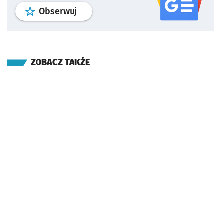
profil
google news
serwisu wroclaw
Obserwuj
ZOBACZ TAKŻE