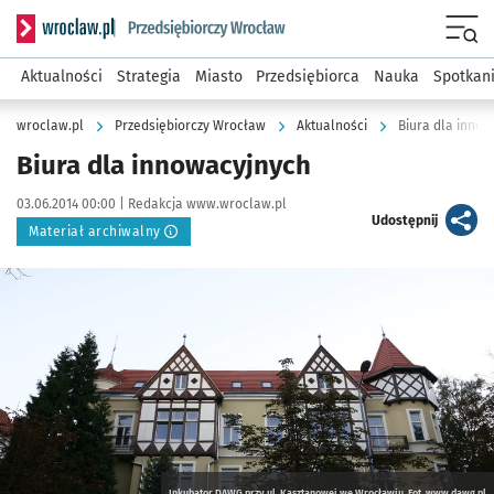
Serwis informacyjny wroclaw.pl podserwis: Strategia rozwo
Menu
Aktualności
Strategia
Miasto
Przedsiębiorca
Nauka
Spotkan
wroclaw.pl
Przedsiębiorczy Wrocław
Aktualności
Biura dla inno
Biura dla innowacyjnych
Data publikacji:
Autor:
03.06.2014 00:00 |
Redakcja www.wroclaw.pl
artykuł
Udostępnij
Materiał archiwalny
Kliknij, aby powiększyć
Inkubator DAWG przy ul. Kasztanowej we Wrocławiu. Fot. www.dawg.pl