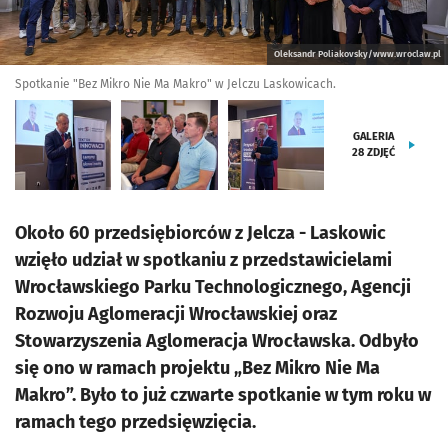
Oleksandr Poliakovsky/www.wroclaw.pl
Spotkanie "Bez Mikro Nie Ma Makro" w Jelczu Laskowicach.
GALERIA
28
ZDJĘĆ
Około 60 przedsiębiorców z Jelcza - Laskowic
wzięło udział w spotkaniu z przedstawicielami
Wrocławskiego Parku Technologicznego, Agencji
Rozwoju Aglomeracji Wrocławskiej oraz
Stowarzyszenia Aglomeracja Wrocławska. Odbyło
się ono w ramach projektu „Bez Mikro Nie Ma
Makro”. Było to już czwarte spotkanie w tym roku w
ramach tego przedsięwzięcia.