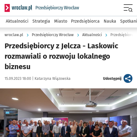
Serwis informacyjny wroclaw.pl podserwis: Strategia rozwo
Menu
Aktualności
Strategia
Miasto
Przedsiębiorca
Nauka
Spotkan
wroclaw.pl
Przedsiębiorczy Wrocław
Aktualności
Przedsiębiorcy 
Przedsiębiorcy z Jelcza - Laskowic
rozmawiali o rozwoju lokalnego
biznesu
Data publikacji:
Autor:
artykuł
15.09.2023 18:00 |
Katarzyna Wiązowska
Udostępnij
Kliknij, aby zobaczyć galerię
Kliknij, aby powiększyć