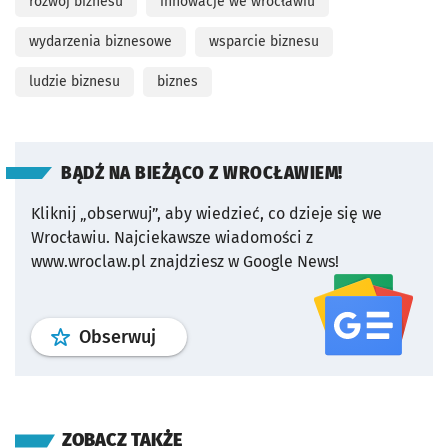
rozwój biznesu
innowacje we wrocławiu
wydarzenia biznesowe
wsparcie biznesu
ludzie biznesu
biznes
BĄDŹ NA BIEŻĄCO Z WROCŁAWIEM!
Kliknij „obserwuj”, aby wiedzieć, co dzieje się we
Wrocławiu.
Najciekawsze wiadomości z
www.wroclaw.pl znajdziesz w Google News!
profil
google news
serwisu wroclaw
Obserwuj
ZOBACZ TAKŻE