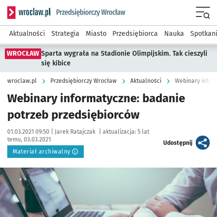
Serwis informacyjny wroclaw.pl podserwis: Strategia rozwo
Menu
Aktualności
Strategia
Miasto
Przedsiębiorca
Nauka
Spotkan
WROCŁAW
Sparta wygrała na Stadionie Olimpijskim. Tak cieszyli
się kibice
wroclaw.pl
Przedsiębiorczy Wrocław
Aktualności
Webinary infor
Webinary informatyczne: badanie
potrzeb przedsiębiorców
Data publikacji:
Autor:
01.03.2021 09:50 |
Jarek Ratajczak
|
aktualizacja:
5 lat
temu, 03.03.2021
artykuł
Udostępnij
Materiał archiwalny
Kliknij, aby powiększyć