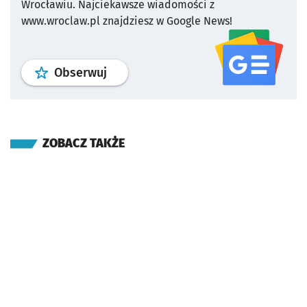
Wrocławiu.
Najciekawsze wiadomości z
www.wroclaw.pl znajdziesz w Google News!
profil
google news
serwisu wroclaw
Obserwuj
ZOBACZ TAKŻE