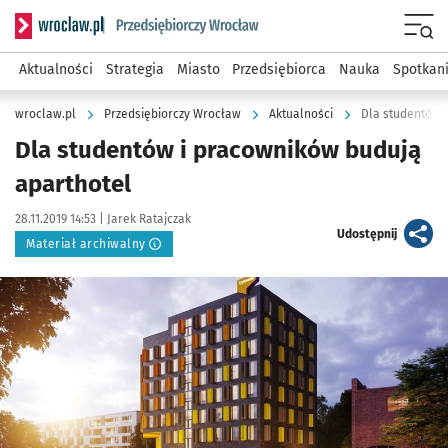
Serwis informacyjny wroclaw.pl podserwis: Strategia rozwo
Menu
Aktualności
Strategia
Miasto
Przedsiębiorca
Nauka
Spotkan
wroclaw.pl
Przedsiębiorczy Wrocław
Aktualności
Dla studentów 
Dla studentów i pracowników budują
aparthotel
Data publikacji:
Autor:
28.11.2019 14:53 |
Jarek Ratajczak
artykuł
Udostępnij
Materiał archiwalny
Kliknij, aby powiększyć