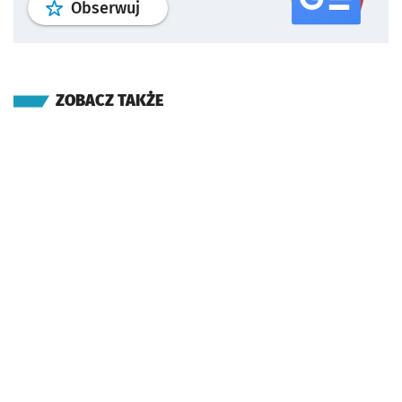
profil
google news
serwisu wroclaw
Obserwuj
ZOBACZ TAKŻE