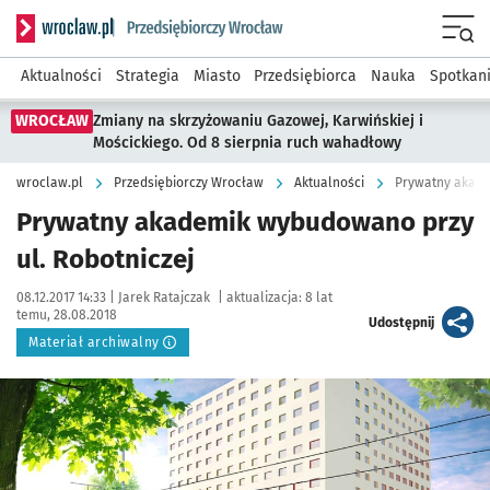
Serwis informacyjny wroclaw.pl podserwis: Strategia rozwo
Menu
Aktualności
Strategia
Miasto
Przedsiębiorca
Nauka
Spotkan
WROCŁAW
Zmiany na skrzyżowaniu Gazowej, Karwińskiej i
Mościckiego. Od 8 sierpnia ruch wahadłowy
wroclaw.pl
Przedsiębiorczy Wrocław
Aktualności
Prywatny akade
Prywatny akademik wybudowano przy
ul. Robotniczej
Data publikacji:
Autor:
08.12.2017 14:33 |
Jarek Ratajczak
|
aktualizacja:
8 lat
temu, 28.08.2018
artykuł
Udostępnij
Materiał archiwalny
Kliknij, aby powiększyć