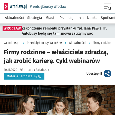
Serwis informacyjny wroclaw.pl podserwis: Strategia rozwo
Menu
Aktualności
Strategia
Miasto
Przedsiębiorca
Nauka
Spotkan
WROCŁAW
Zakończenie remontu przystanku "pl. Jana Pawła II".
Autobusy będą się tam znowu zatrzymywać
wroclaw.pl
Przedsiębiorczy Wrocław
Aktualności
Firmy rodzinne 
Firmy rodzinne – właściciele zdradzą,
jak zrobić karierę. Cykl webinarów
Data publikacji:
Autor:
10.11.2020 12:31 |
Jarek Ratajczak
artykuł
Udostępnij
Materiał archiwalny
Kliknij, aby powiększyć