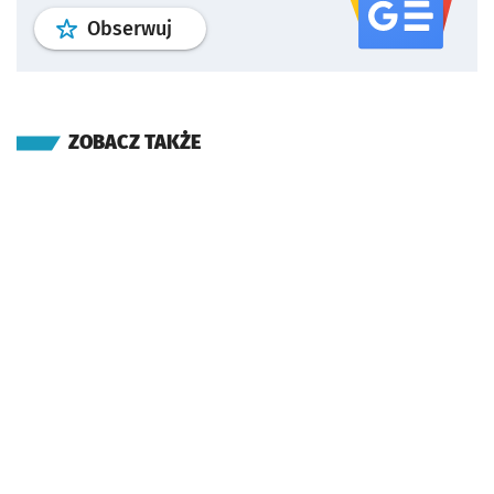
profil
google news
serwisu wroclaw
Obserwuj
ZOBACZ TAKŻE