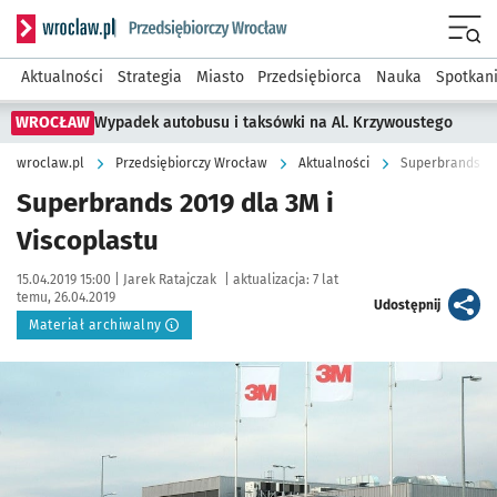
Serwis informacyjny wroclaw.pl podserwis: Strategia rozwo
Menu
Aktualności
Strategia
Miasto
Przedsiębiorca
Nauka
Spotkan
WROCŁAW
Wypadek autobusu i taksówki na Al. Krzywoustego
wroclaw.pl
Przedsiębiorczy Wrocław
Aktualności
Superbrands 201
Superbrands 2019 dla 3M i
Viscoplastu
Data publikacji:
Autor:
15.04.2019 15:00 |
Jarek Ratajczak
|
aktualizacja:
7 lat
temu, 26.04.2019
artykuł
Udostępnij
Materiał archiwalny
Kliknij, aby powiększyć