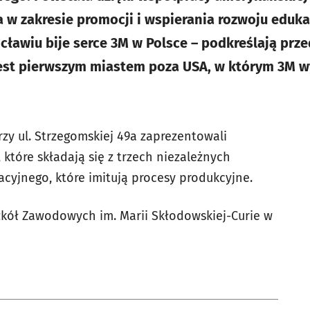
 w zakresie promocji i wspierania rozwoju edukac
ławiu bije serce 3M w Polsce – podkreślają przed
jest pierwszym miastem poza USA, w którym 3M w
y ul. Strzegomskiej 49a zaprezentowali
które składają się z trzech niezależnych
yjnego, które imitują procesy produkcyjne.
kół Zawodowych im. Marii Skłodowskiej-Curie w