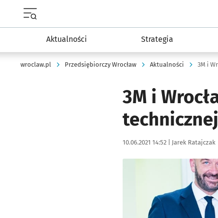
Menu główne portalu wroclaw.pl
Aktualności
Strategia
wroclaw.pl
Przedsiębiorczy Wrocław
Aktualności
3M i W
3M i Wrocł
techniczne
Data publikacji:
Autor:
10.06.2021 14:52 |
Jarek Ratajczak
Kliknij, aby powiększyć