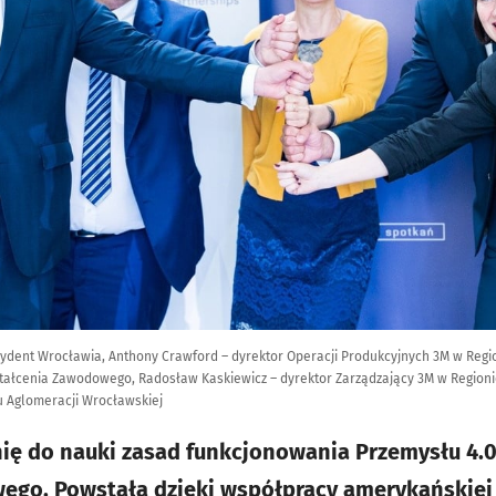
ezydent Wrocławia, Anthony Crawford – dyrektor Operacji Produkcyjnych 3M w Reg
tałcenia Zawodowego, Radosław Kaskiewicz – dyrektor Zarządzający 3M w Region
u Aglomeracji Wrocławskiej
ę do nauki zasad funkcjonowania Przemysłu 4.
ego. Powstała dzięki współpracy amerykańskiej 