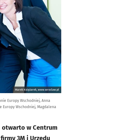
Marek Księżarek, www.wroclaw.pl
ionie Europy Wschodniej, Anna
ie Europy Wschodniej, Magdalena
0 otwarto w Centrum
firmy 3M i Urzędu