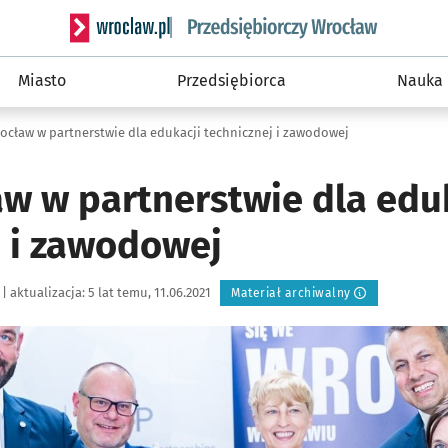
Serwis informacyjny wroclaw.pl podserwis: Strategi
Miasto
Przedsiębiorca
Nauka
rocław w partnerstwie dla edukacji technicznej i zawodowej
aw w partnerstwie dla edu
j i zawodowej
|
aktualizacja:
5 lat temu, 11.06.2021
Materiał archiwalny