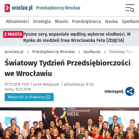
Serwis informacyjny wroclaw.pl podserwis: Strategia rozwo
Menu
Aktualności
Strategia
Miasto
Przedsiębiorca
Nauka
Spotkan
Z MIASTA
Pyszne sery, wspaniałe wędliny, wyborne słodkości. W
Rynku do niedzieli trwa Wrocławska Feta [ZDJĘCIA]
wroclaw.pl
Przedsiębiorczy Wrocław
Spotkania
Światowy Tydzień
Światowy Tydzień Przedsiębiorczości
we Wrocławiu
Data publikacji:
Autor:
07.11.2018 11:01 |
Jarek Ratajczak
|
aktualizacja:
8 lat
temu, 15.11.2018
artykuł
Udostępnij
Materiał archiwalny
Kliknij, aby powiększyć