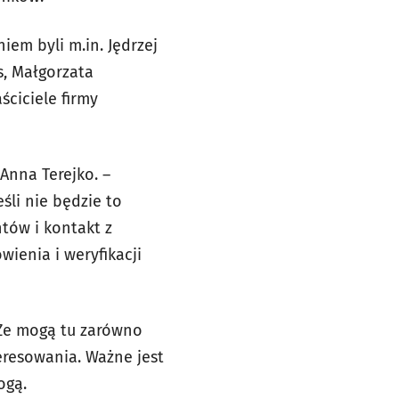
iem byli m.in. Jędrzej
s, Małgorzata
ściciele firmy
Anna Terejko. –
śli nie będzie to
tów i kontakt z
wienia i weryfikacji
 Że mogą tu zarówno
teresowania. Ważne jest
mogą.