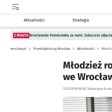
Menu główne portalu wroclaw.pl
Aktualności
Strategia
Z MIASTA
Wrocławska Potańcówka za nami. Zobaczcie zdjęci
wroclaw.pl
Przedsiębiorczy Wrocław
Aktualności
Młodzi
Młodzież r
we Wrocła
Data publikacji:
Autor:
12.01.2018 09:38 |
Katarzyna Kunk
Kliknij, aby powiększyć