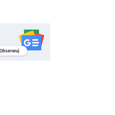
profil
google news
serwisu wroclaw.pl
Obserwuj