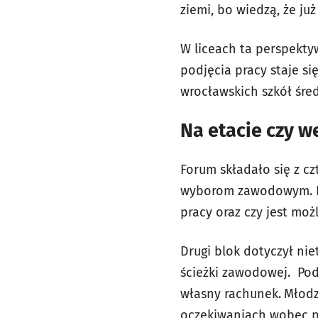
ziemi, bo wiedzą, że ju
W liceach ta perspekty
podjęcia pracy staje si
wrocławskich szkół śred
Na etacie czy w
Forum składało się z c
wyborom zawodowym. Ro
pracy oraz czy jest moż
Drugi blok dotyczył ni
ścieżki zawodowej. Po
własny rachunek.
Młodz
oczekiwaniach wobec p