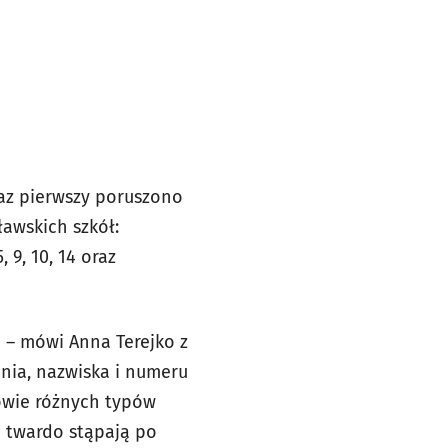
raz pierwszy poruszono
awskich szkół:
 9, 10, 14 oraz
e – mówi Anna Terejko z
nia, nazwiska i numeru
owie różnych typów
h twardo stąpają po