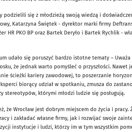
 podzielili się z młodzieżą swoją wiedzą i doświadczen
owy, Katarzyna Świętek - dyrektor marki firmy Deftran
r HR PKO BP oraz Bartek Deryło i Bartek Rychlik - wła
rum udało się poruszyć bardzo istotne tematy – Uważa 
sku, że jednak warto pomyśleć o przyszłości. Nawet je
ie ścieżki kariery zawodowej, to poszerzanie horyzon
eksperci biorący udział w spotkaniu, zmusza do zastano
y stereotypów, którymi młodzi ludzie się posługują.
eż, że Wrocław jest dobrym miejscem do życia i pracy.
racy i zakładać własne firmy, jak i rozwijać swoje zain
zycji instytucje i ludzi, którzy im w tym wszystkim po