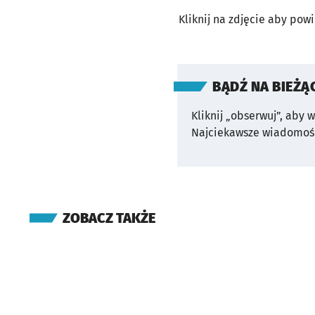
Kliknij na zdjęcie aby pow
BĄDŹ NA BIEŻĄ
Kliknij „obserwuj”, aby 
Najciekawsze wiadomośc
ZOBACZ TAKŻE