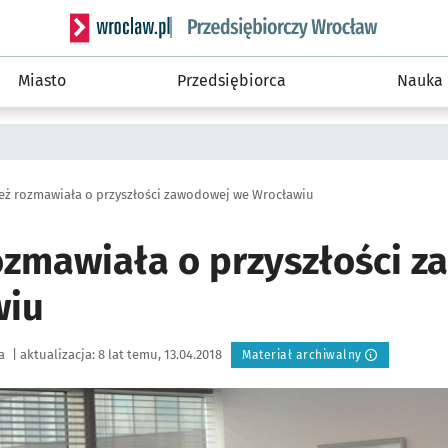
Serwis informacyjny wroclaw.pl podserwis: Strategi
Miasto
Przedsiębiorca
Nauka
a
eż rozmawiała o przyszłości zawodowej we Wrocławiu
ozmawiała o przyszłości 
wiu
a
|
aktualizacja:
8 lat temu, 13.04.2018
Materiał archiwalny