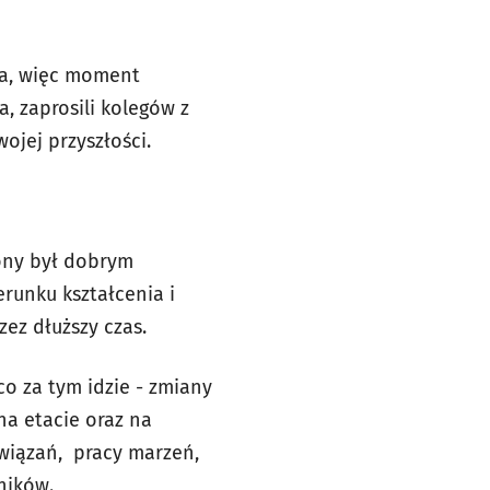
dia, więc moment
a, zaprosili kolegów z
ojej przyszłości.
cony był dobrym
unku kształcenia i
ez dłuższy czas.
o za tym idzie - zmiany
a etacie oraz na
związań, pracy marzeń,
ników.