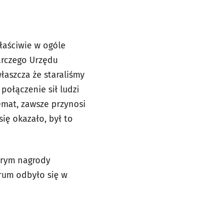
łaściwie w ogóle
arczego Urzędu
właszcza że staraliśmy
ołączenie sił ludzi
emat, zawsze przynosi
się okazało, był to
órym nagrody
rum odbyło się w