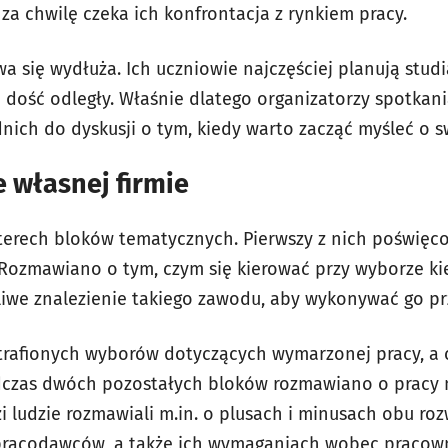
ż za chwilę czeka ich konfrontacja z rynkiem pracy.
wa się wydłuża. Ich uczniowie najczęściej planują stu
ę dość odległy. Właśnie dlatego organizatorzy spotkani
nich do dyskusji o tym, kiedy warto zacząć myśleć o sw
e własnej firmie
zterech bloków tematycznych. Pierwszy z nich poświę
zmawiano o tym, czym się kierować przy wyborze kier
liwe znalezienie takiego zawodu, aby wykonywać go prz
etrafionych wyborów dotyczących wymarzonej pracy, a c
dczas dwóch pozostałych bloków rozmawiano o pracy n
i ludzie rozmawiali m.in. o plusach i minusach obu ro
racodawców, a także ich wymaganiach wobec pracow