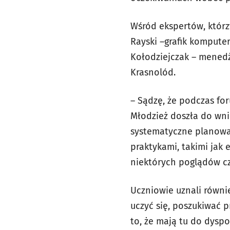
Wśród ekspertów, którzy
Rayski –grafik komputer
Kołodziejczak – menedże
Krasnolód.
– Sądzę, że podczas fo
Młodzież doszła do wnio
systematyczne planowan
praktykami, takimi jak 
niektórych poglądów cz
Uczniowie uznali równi
uczyć się, poszukiwać p
to, że mają tu do dyspo