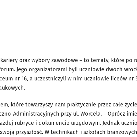
 kariery oraz wybory zawodowe – to tematy, które po 
orum. Jego organizatorami byli uczniowie dwóch wrocł
eum nr 16, a uczestniczyli w nim uczniowie liceów nr 5,
Naukowych.
iem, które towarzyszy nam praktycznie przez całe życi
zno-Administracyjnych przy ul. Worcela. – Oprócz imie
ażdej rubryce i dokumencie urzędowym. Jednak uczni
a swoją przyszłość. W technikach i szkołach branżowyc