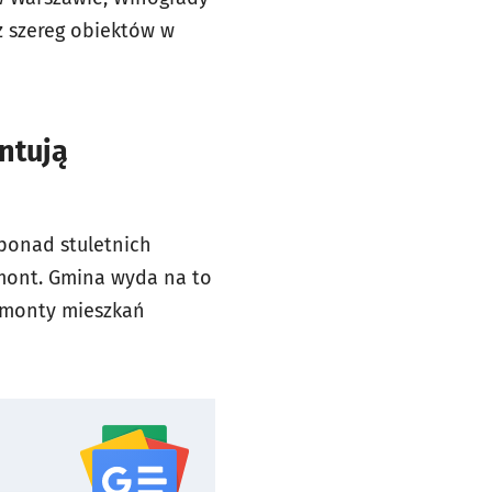
az szereg obiektów w
ntują
ponad stuletnich
emont. Gmina wyda na to
remonty mieszkań