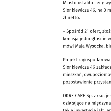
Miasto ustaliło cenę w
Sienkiewicza 46, na 3 m
zł netto.
– Spośród 21 ofert, zł
komisja jednogłośnie wy
mówi Maja Wysocka, bi
Projekt zagospodarowan
Sienkiewicza 46 zakła
mieszkań, dwupoziomowy
pozostawienie przystan
OKRE CARE Sp. z o.o. je
działające na międzyna
takie inwestycje jak: J