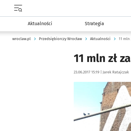
Menu główne portalu wroclaw.pl
Aktualności
Strategia
wroclaw.pl
Przedsiębiorczy Wrocław
Aktualności
11 mln
11 mln zł 
Data publikacji:
Autor:
23.06.2017 15:19 |
Jarek Ratajczak
Kliknij, aby powiększyć