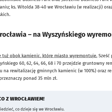
niu; ks. Witolda 38-40 we Wrocławiu (w realizacji) or
kich.
Wrocławia – na Wyszyńskiego wyremo
 tuż obok kamienic, które miasto wyremontuje.
Sześć 
ńskiego 60, 62, 64, 66, 68 i 70 przejdzie gruntowny r
oku na rewitalizację gminnych kamienic (w 100%) oraz 
rzeznaczy ponad 35 mln zł.
CO Z WROCŁAWIEM!
wiedzieć, co dzieje się we Wrocławiu.