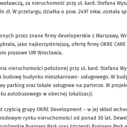
ywoławczą, za nieruchomość przy ul. kard. Stefana Wys
ln zł. W przetargu, działka o pow. 2497 mkw. została s
ożonych przez znane firmy developerskie z Warszawy, Wr
brała, jako najkorzystniejszą, ofertę firmy OKRE CARE 
uro prasowe UM Wrocławia.
ia nieruchomości położonej przy ul. kard. Stefana Wy
da budowę budynku mieszkaniowo- usługowego. W budy
 parking oraz lokale usługowe na parterze. W projek
ku autobusowego w obecnej lokalizacji.
st częścią grupy OKRE Development – w jej skład wchod
rodowym rynku nieruchomości od ponad 30 lat. Dewelo
erozolimskie Business Park oraz Jutrzenki Business Par