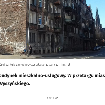
tórej parkują samochody została sprzedana za 11 mln zł
 budynek mieszkalno-usługowy. W przetargu mias
 Wyszyńskiego.
REKLAMA