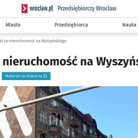
Serwis informacyjny wroclaw.pl podserwis: Strategi
Miasto
Przedsiębiorca
Nauka
 zł za nieruchomość na Wyszyńskiego
za nieruchomość na Wyszyń
Materiał archiwalny