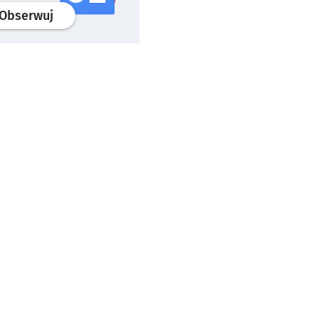
profil
google news
serwisu wroclaw.pl
Obserwuj