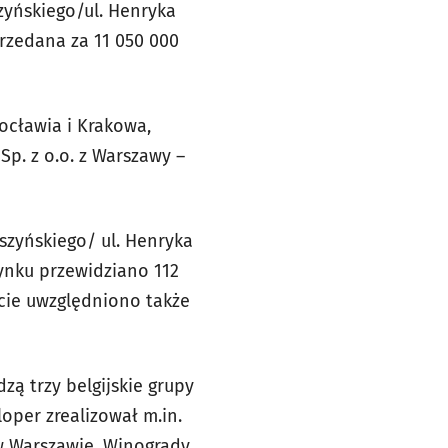
zyńskiego/ul. Henryka
przedana za 11 050 000
ocławia i Krakowa,
Sp. z o.o. z Warszawy –
szyńskiego/ ul. Henryka
nku przewidziano 112
cie uwzględniono także
zą trzy belgijskie grupy
per zrealizował m.in.
k w Warszawie, Winogrady