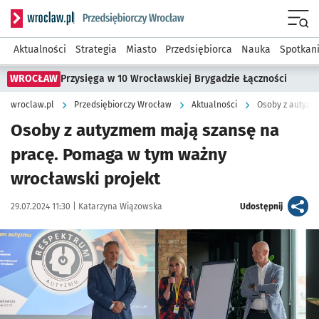
Serwis informacyjny wroclaw.pl podserwis: Strategia rozwo
Menu
Aktualności
Strategia
Miasto
Przedsiębiorca
Nauka
Spotkan
WROCŁAW
Przysięga w 10 Wrocławskiej Brygadzie Łączności
wroclaw.pl
Przedsiębiorczy Wrocław
Aktualności
Osoby z autyzmem mają szansę na
pracę. Pomaga w tym ważny
wrocławski projekt
Data publikacji:
Autor:
artykuł
29.07.2024 11:30 |
Katarzyna Wiązowska
Udostępnij
Kliknij, aby zobaczyć galerię
Kliknij, aby powiększyć