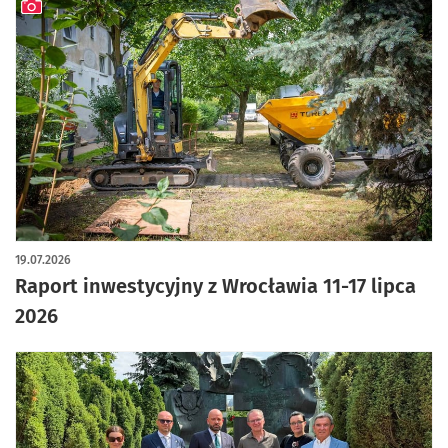
artykuł z galerią zdjęć
19.07.2026
Raport inwestycyjny z Wrocławia 11-17 lipca
2026