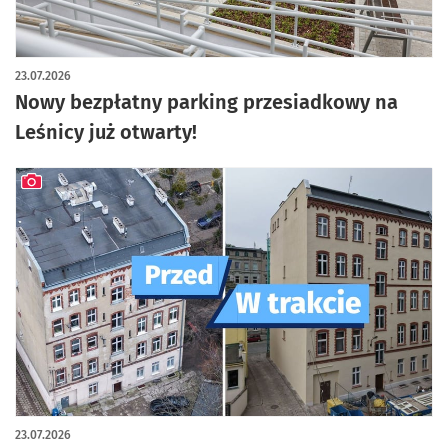
artykuł z galerią zdjęć
23.07.2026
Nowy bezpłatny parking przesiadkowy na
Leśnicy już otwarty!
artykuł z galerią zdjęć
23.07.2026