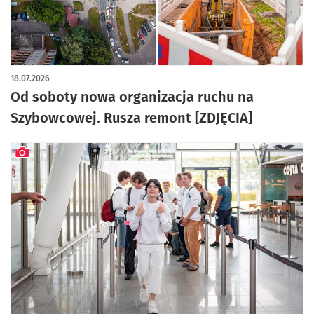
artykuł z galerią zdjęć
18.07.2026
Od soboty nowa organizacja ruchu na
Szybowcowej. Rusza remont [ZDJĘCIA]