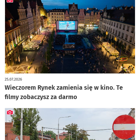
artykuł z galerią zdjęć
25.07.2026
Wieczorem Rynek zamienia się w kino. Te
filmy zobaczysz za darmo