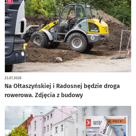
artykuł z galerią zdjęć
23.07.2026
Na Ołtaszyńskiej i Radosnej będzie droga
rowerowa. Zdjęcia z budowy