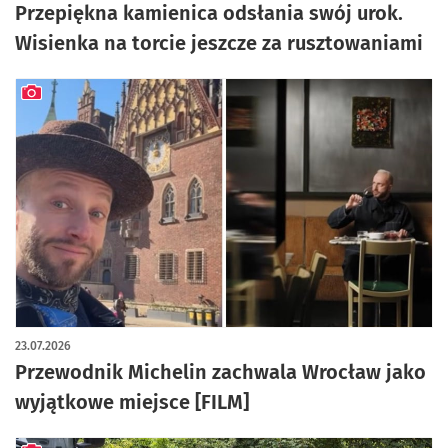
Przepiękna kamienica odsłania swój urok.
Wisienka na torcie jeszcze za rusztowaniami
artykuł z galerią zdjęć
23.07.2026
Przewodnik Michelin zachwala Wrocław jako
wyjątkowe miejsce [FILM]