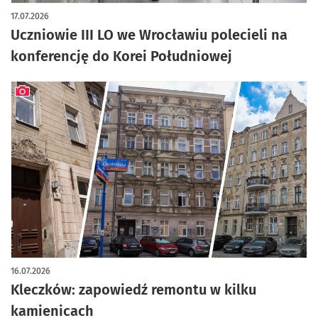
artykuł z galerią zdjęć
17.07.2026
Uczniowie III LO we Wrocławiu polecieli na
konferencję do Korei Południowej
artykuł z galerią zdjęć
16.07.2026
Kleczków: zapowiedź remontu w kilku
kamienicach