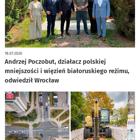
18.07.2026
Andrzej Poczobut, działacz polskiej
mniejszości i więzień białoruskiego reżimu,
odwiedził Wrocław