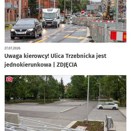
artykuł z galerią zdjęć
27.07.2026
Uwaga kierowcy! Ulica Trzebnicka jest
jednokierunkowa | ZDJĘCIA