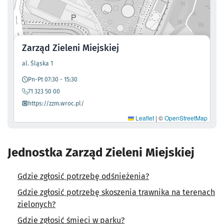
Zarząd Zieleni Miejskiej
- otworzy się w nowej karcie
al. Śląska 1
Pn-Pt 07:30 - 15:30
71 323 50 00
- otworzy się w nowej karcie
https://zzm.wroc.pl/
Leaflet
|
©
OpenStreetMap
Jednostka Zarząd Zieleni Miejskiej
Gdzie zgłosić potrzebę odśnieżenia?
Gdzie zgłosić potrzebę skoszenia trawnika na terenach
zielonych?
Gdzie zgłosić śmieci w parku?