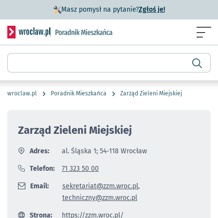
- otworzy się w n
Masz pomysł na pytanie?
Zgłoś je!
Serwis informacyjny wroclaw.pl podserwis: Poradnik miesz
Menu
Wyszukiwarka
wroclaw.pl
Poradnik Mieszkańca
Zarząd Zieleni Miejskiej
Zarząd Zieleni Miejskiej
Adres:
al. Śląska 1; 54-118 Wrocław
Telefon:
71 323 50 00
Email:
sekretariat@zzm.wroc.pl
,
techniczny@zzm.wroc.pl
Strona:
https://zzm.wroc.pl/