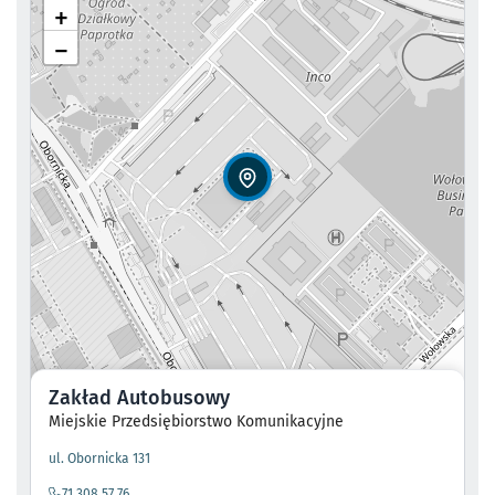
+
−
Zakład Autobusowy
Miejskie Przedsiębiorstwo Komunikacyjne
- otworzy się w nowej karcie
ul. Obornicka 131
71 308 57 76