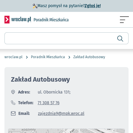
- otworzy się w n
Masz pomysł na pytanie?
Zgłoś je!
Serwis informacyjny wroclaw.pl podserwis: Poradnik miesz
Menu
Wyszukiwarka
wroclaw.pl
Poradnik Mieszkańca
Zakład Autobusowy
Zakład Autobusowy
Adres:
ul. Obornicka 131;
Telefon:
71 308 57 76
Email:
zajezdnia9@mpk.wroc.pl