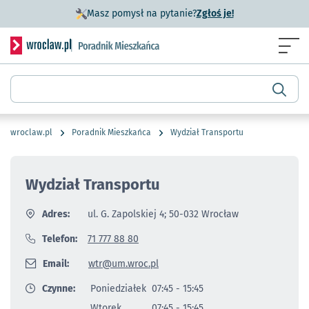
- otworzy się w n
Masz pomysł na pytanie?
Zgłoś je!
Serwis informacyjny wroclaw.pl podserwis: Poradnik miesz
Menu
Wyszukiwarka
wroclaw.pl
Poradnik Mieszkańca
Wydział Transportu
Wydział Transportu
Adres:
ul. G. Zapolskiej 4; 50-032 Wrocław
Telefon:
71 777 88 80
Email:
wtr@um.wroc.pl
Czynne:
Poniedziałek
07:45 - 15:45
Wtorek
07:45 - 15:45