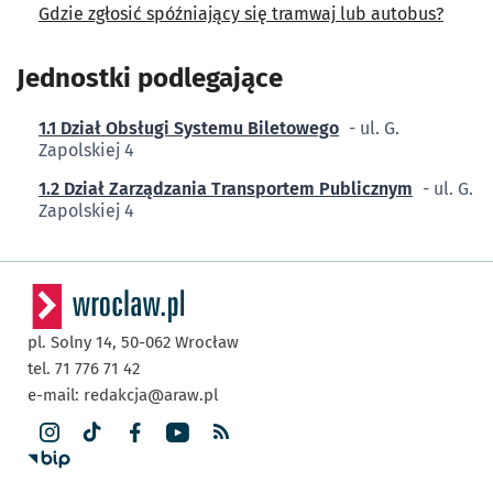
Gdzie zgłosić spóźniający się tramwaj lub autobus?
Jednostki podlegające
1.1 Dział Obsługi Systemu Biletowego
- ul. G.
Zapolskiej 4
1.2 Dział Zarządzania Transportem Publicznym
- ul. G.
Zapolskiej 4
pl. Solny 14,
50-062
Wrocław
tel. 71 776 71 42
e-mail:
redakcja@araw.pl