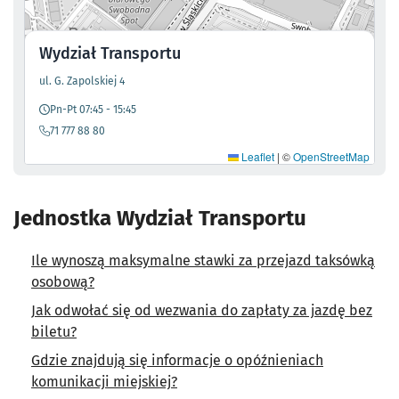
Wydział Transportu
- otworzy się w nowej karcie
ul. G. Zapolskiej 4
Pn-Pt 07:45 - 15:45
71 777 88 80
Leaflet
|
©
OpenStreetMap
Jednostka Wydział Transportu
Ile wynoszą maksymalne stawki za przejazd taksówką
osobową?
Jak odwołać się od wezwania do zapłaty za jazdę bez
biletu?
Gdzie znajdują się informacje o opóźnieniach
komunikacji miejskiej?