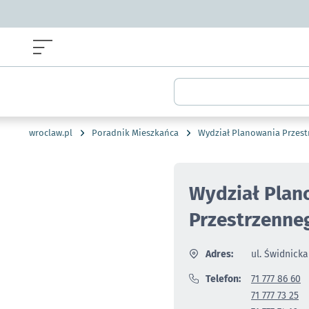
Menu główne portalu wroclaw.pl
Wyszukiwarka
wroclaw.pl
Poradnik Mieszkańca
Wydział Planowania Przes
Wydział Plan
Przestrzenne
Adres:
ul. Świdnick
Telefon:
71 777 86 60
71 777 73 25