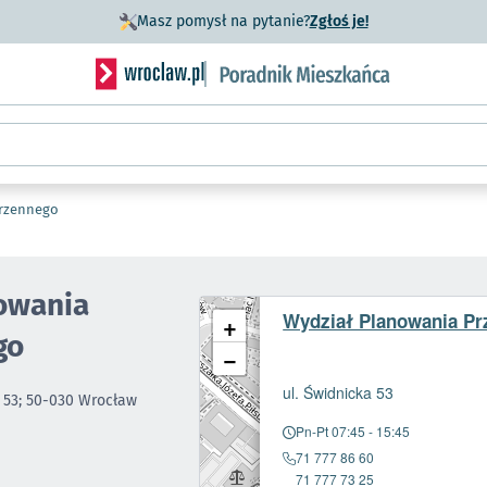
- otworzy się w n
Masz pomysł na pytanie?
Zgłoś je!
Serwis informacyjny wroclaw.pl podserwis: Porad
trzennego
owania
Wydział Planowania Pr
+
go
−
- otworzy się
ul. Świdnicka 53
a 53; 50-030 Wrocław
Pn-Pt 07:45 - 15:45
71 777 86 60
71 777 73 25