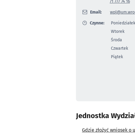
71 777 74 16
Email:
wpl@um.wroc
Czynne:
Poniedziałe
Wtorek
Środa
Czwartek
Piątek
Jednostka Wydzia
Gdzie złożyć wniosek o