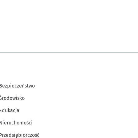
Bezpieczeństwo
Środowisko
Edukacja
Nieruchomości
Przedsiębiorczość