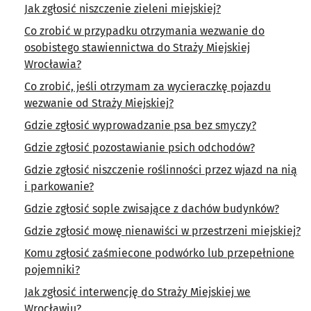
Jak zgłosić niszczenie zieleni miejskiej?
Co zrobić w przypadku otrzymania wezwanie do
osobistego stawiennictwa do Straży Miejskiej
Wrocławia?
Co zrobić, jeśli otrzymam za wycieraczkę pojazdu
wezwanie od Straży Miejskiej?
Gdzie zgłosić wyprowadzanie psa bez smyczy?
Gdzie zgłosić pozostawianie psich odchodów?
Gdzie zgłosić niszczenie roślinności przez wjazd na nią
i parkowanie?
Gdzie zgłosić sople zwisające z dachów budynków?
Gdzie zgłosić mowę nienawiści w przestrzeni miejskiej?
Komu zgłosić zaśmiecone podwórko lub przepełnione
pojemniki?
Jak zgłosić interwencję do Straży Miejskiej we
Wrocławiu?