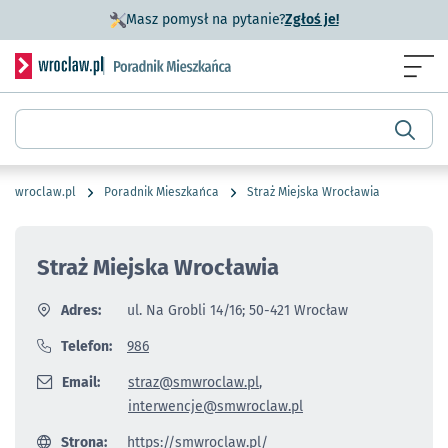
- otworzy się w n
Masz pomysł na pytanie?
Zgłoś je!
Serwis informacyjny wroclaw.pl podserwis: Poradnik miesz
Menu
Wyszukiwarka
wroclaw.pl
Poradnik Mieszkańca
Straż Miejska Wrocławia
Straż Miejska Wrocławia
Adres:
ul. Na Grobli 14/16; 50-421 Wrocław
Telefon:
986
Email:
straz@smwroclaw.pl
,
interwencje@smwroclaw.pl
Strona:
https://smwroclaw.pl/