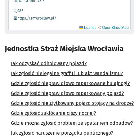
- otworzy się w nowej karcie
ul. Na Grobli 14/16
986
- otworzy się w nowej karcie
https://smwroclaw.pl/
Leaflet
|
©
OpenStreetMap
Jednostka Straż Miejska Wrocławia
Jak odzyskać odholowany pojazd?
Jak zgłosić nielegalne graffiti lub akt wandalizmu?
Gdzie zgłosić nieprawidłowo zaparkowane hulajnogi?
Gdzie zgłosić nieprawidłowo zaparkowany pojazd?
Gdzie zgłosić nieużytkowany pojazd stojący na drodze?
Gdzie zgłosić zakłócanie ciszy nocnej?
Gdzie można zgłosić problem ze spalaniem odpadów?
Jak zgłosić naruszenie porządku publicznego?