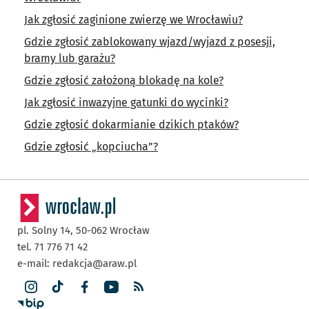
Jak zgłosić zaginione zwierzę we Wrocławiu?
Gdzie zgłosić zablokowany wjazd/wyjazd z posesji,
bramy lub garażu?
Gdzie zgłosić założoną blokadę na kole?
Jak zgłosić inwazyjne gatunki do wycinki?
Gdzie zgłosić dokarmianie dzikich ptaków?
Gdzie zgłosić „kopciucha”?
pl. Solny 14,
50-062
Wrocław
tel. 71 776 71 42
e-mail:
redakcja@araw.pl