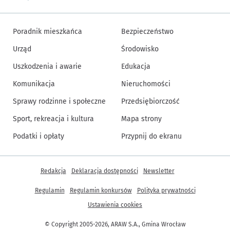
Poradnik mieszkańca
Bezpieczeństwo
Urząd
Środowisko
Uszkodzenia i awarie
Edukacja
Komunikacja
Nieruchomości
Sprawy rodzinne i społeczne
Przedsiębiorczość
Sport, rekreacja i kultura
Mapa strony
Podatki i opłaty
Przypnij do ekranu
Inne informacje
Redakcja
Deklaracja dostępności
Newsletter
Regulamin
Regulamin konkursów
Polityka prywatności
Ustawienia cookies
© Copyright 2005-2026, ARAW S.A., Gmina Wrocław